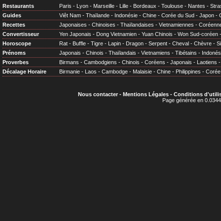
Restaurants
Paris
-
Lyon
-
Marseille
-
Lille
-
Bordeaux
-
Toulouse
-
Nantes
-
Stra
Guides
Viêt Nam
-
Thaïlande
-
Indonésie
-
Chine
-
Corée du Sud
-
Japon
-
Recettes
Japonaises
-
Chinoises
-
Thaïlandaises
-
Vietnamiennes
-
Coréenn
Convertisseur
Yen Japonais
-
Dong Vietnamien
-
Yuan Chinois
-
Won Sud-coréen
Horoscope
Rat
-
Buffle
-
Tigre
-
Lapin
-
Dragon
-
Serpent
-
Cheval
-
Chèvre
-
S
Prénoms
Japonais
-
Chinois
-
Thaïlandais
-
Vietnamiens
-
Tibétains
-
Indonés
Proverbes
Birmans
-
Cambodgiens
-
Chinois
-
Coréens
-
Japonais
-
Laotiens
Décalage Horaire
Birmanie
-
Laos
-
Cambodge
-
Malaisie
-
Chine
-
Philippines
-
Corée
Nous contacter
-
Mentions Légales
-
Conditions d'utili
Page générée en 0.0344