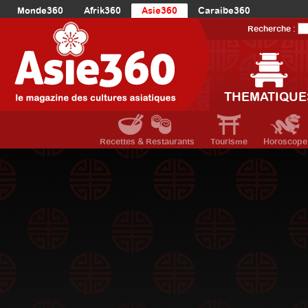
Monde360
Afrik360
Asie360
Caraibe360
Europe360
AmériqueLatine360
AmériqueDuNord360
Recherche :
Océanie360
Orient360
THEMATIQUE
Recettes & Restaurants
Tourisme
Horoscope