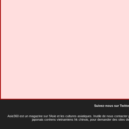
Suivez-nous sur Twitte
Asie360 est un magazine sur l'Asie et les cultures asiatiques
. Inutile de nous contacte
japonais coréens vietnamiens hk chinois, pour demander des sites de