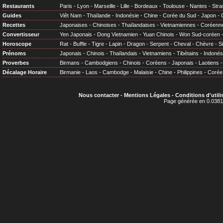
Restaurants
Paris
-
Lyon
-
Marseille
-
Lille
-
Bordeaux
-
Toulouse
-
Nantes
-
Stra
Guides
Viêt Nam
-
Thaïlande
-
Indonésie
-
Chine
-
Corée du Sud
-
Japon
-
Recettes
Japonaises
-
Chinoises
-
Thaïlandaises
-
Vietnamiennes
-
Coréenn
Convertisseur
Yen Japonais
-
Dong Vietnamien
-
Yuan Chinois
-
Won Sud-coréen
Horoscope
Rat
-
Buffle
-
Tigre
-
Lapin
-
Dragon
-
Serpent
-
Cheval
-
Chèvre
-
S
Prénoms
Japonais
-
Chinois
-
Thaïlandais
-
Vietnamiens
-
Tibétains
-
Indonés
Proverbes
Birmans
-
Cambodgiens
-
Chinois
-
Coréens
-
Japonais
-
Laotiens
Décalage Horaire
Birmanie
-
Laos
-
Cambodge
-
Malaisie
-
Chine
-
Philippines
-
Corée
Nous contacter
-
Mentions Légales
-
Conditions d'utili
Page générée en 0.0381