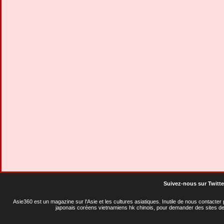
Suivez-nous sur Twitte
Asie360 est un magazine sur l'Asie et les cultures asiatiques
. Inutile de nous contacte
japonais coréens vietnamiens hk chinois, pour demander des sites de