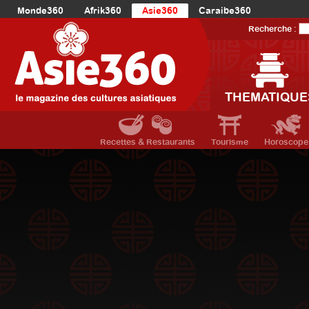
Monde360
Afrik360
Asie360
Caraibe360
Europe360
AmériqueLatine360
AmériqueDuNord360
Recherche :
Océanie360
Orient360
THEMATIQUE
Recettes & Restaurants
Tourisme
Horoscope