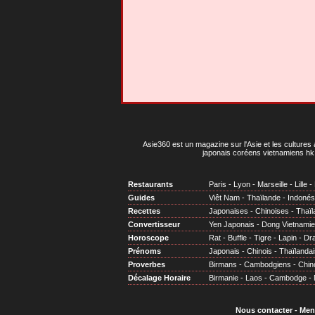
Asie360 est un magazine sur l'Asie et les cultures 
japonais coréens vietnamiens hk 
Restaurants
Paris
-
Lyon
-
Marseille
-
Lille
-
Guides
Viêt Nam
-
Thaïlande
-
Indonés
Recettes
Japonaises
-
Chinoises
-
Thaïl
Convertisseur
Yen Japonais
-
Dong Vietnami
Horoscope
Rat
-
Buffle
-
Tigre
-
Lapin
-
Dr
Prénoms
Japonais
-
Chinois
-
Thaïlandai
Proverbes
Birmans
-
Cambodgiens
-
Chin
Décalage Horaire
Birmanie
-
Laos
-
Cambodge
-
Nous contacter
-
Men