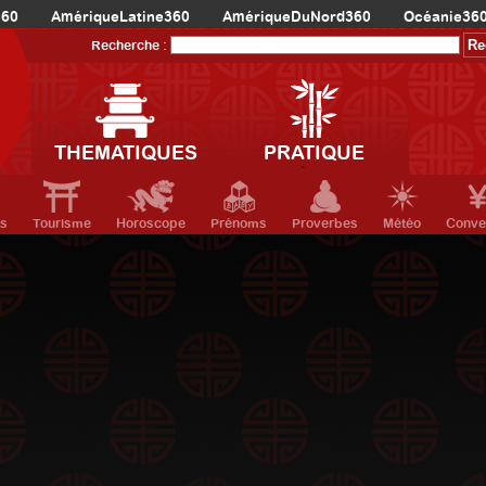
360
AmériqueLatine360
AmériqueDuNord360
Océanie36
Recherche :
THEMATIQUES
PRATIQUE
ts
Tourisme
Horoscope
Prénoms
Proverbes
Météo
Conve