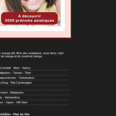
 manga ddl, films divx asiatiques, sous-titres, mp3
gne de manga et de scantrad manga
Grenoble
-
Metz
-
Nancy
ilippines
-
Taïwan
-
Tibet
gapouriennes
-
Taïwanaises
g-Kong
-
Riel Cambodgien
irmans
-
Malaisiens
is
-
Vietnamiens
our
-
Japon
-
Viêt Nam
problème
-
Plan du Site