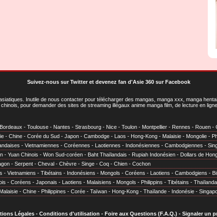
Suivez-nous sur Twitter
et
devenez fan d'Asie 360 sur Facebook
asiatiques
. Inutile de nous contacter pour télécharger des mangas, manga xxx, manga hentai,
chinois, pour demander des sites de streaming illégaux anime manga film, de lecture en li
Bordeaux
-
Toulouse
-
Nantes
-
Strasbourg
-
Nice
-
Toulon
-
Montpellier
-
Rennes
-
Rouen
-
ie
-
Chine
-
Corée du Sud
-
Japon
-
Cambodge
-
Laos
-
Hong-Kong
-
Malaisie
-
Mongolie
-
Ph
andaises
-
Vietnamiennes
-
Coréennes
-
Laotiennes
-
Indonésiennes
-
Cambodgiennes
-
Sin
en
-
Yuan Chinois
-
Won Sud-coréen
-
Baht Thaïlandais
-
Rupiah Indonésien
-
Dollars de Hon
agon
-
Serpent
-
Cheval
-
Chèvre
-
Singe
-
Coq
-
Chien
-
Cochon
s
-
Vietnamiens
-
Tibétains
-
Indonésiens
-
Mongols
-
Coréens
-
Laotiens
-
Cambodgiens
-
B
ois
-
Coréens
-
Japonais
-
Laotiens
-
Malaisiens
-
Mongols
-
Philippins
-
Tibétains
-
Thaïlanda
Malaisie
-
Chine
-
Philippines
-
Corée
-
Taïwan
-
Hong-Kong
-
Thaïlande
-
Indonésie
-
Singap
tions Légales
-
Conditions d'utilisation
-
Foire aux Questions (F.A.Q.)
-
Signaler un 