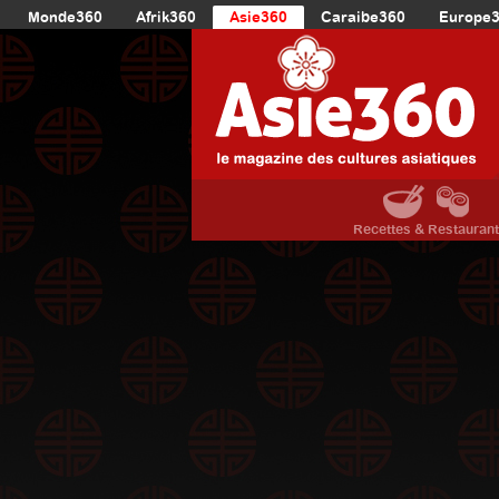
Monde360
Afrik360
Asie360
Caraibe360
Europe
Recettes & Restauran