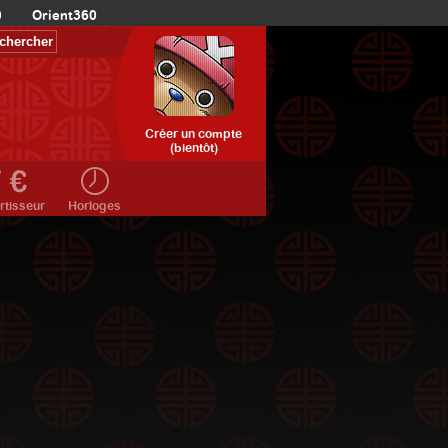
0
Orient360
Créer un compte
(bientôt)
rtisseur
Horloges