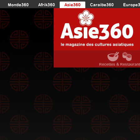
Monde360
Afrik360
Asie360
Caraibe360
Europe
Recettes & Restauran