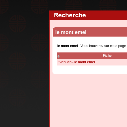
Recherche
le mont emei
le mont emei
: Vous trouverez sur cette page
Fiche
Sichuan - le mont emei