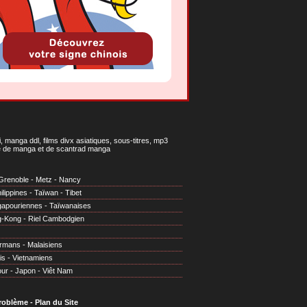
 manga ddl, films divx asiatiques, sous-titres, mp3
gne de manga et de scantrad manga
Grenoble
-
Metz
-
Nancy
ilippines
-
Taïwan
-
Tibet
gapouriennes
-
Taïwanaises
g-Kong
-
Riel Cambodgien
irmans
-
Malaisiens
is
-
Vietnamiens
our
-
Japon
-
Viêt Nam
problème
-
Plan du Site