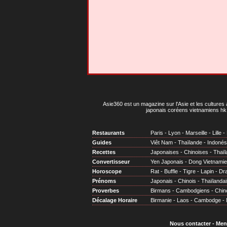
Asie360 est un magazine sur l'Asie et les cultures 
japonais coréens vietnamiens hk 
Restaurants
Paris
-
Lyon
-
Marseille
-
Lille
-
Guides
Viêt Nam
-
Thaïlande
-
Indonés
Recettes
Japonaises
-
Chinoises
-
Thaïl
Convertisseur
Yen Japonais
-
Dong Vietnami
Horoscope
Rat
-
Buffle
-
Tigre
-
Lapin
-
Dr
Prénoms
Japonais
-
Chinois
-
Thaïlandai
Proverbes
Birmans
-
Cambodgiens
-
Chin
Décalage Horaire
Birmanie
-
Laos
-
Cambodge
-
Nous contacter
-
Men