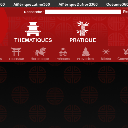
360
AmériqueLatine360
AmériqueDuNord360
Océanie36
Recherche :
THEMATIQUES
PRATIQUE
ts
Tourisme
Horoscope
Prénoms
Proverbes
Météo
Conve