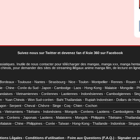
Suivez-nous sur Twitter
et
devenez fan d'Asie 360 sur Facebook
asiatiques
. Inutile de nous contacter pour télécharger des mangas, manga xxx, manga hentai,
chinois, pour demander des sites de streaming illégaux anime manga film, de lecture en li
Bordeaux
-
Toulouse
-
Nantes
-
Strasbourg
-
Nice
-
Toulon
-
Montpellier
-
Rennes
-
Rouen
-
ie
-
Chine
-
Corée du Sud
-
Japon
-
Cambodge
-
Laos
-
Hong-Kong
-
Malaisie
-
Mongolie
-
Ph
andaises
-
Vietnamiennes
-
Coréennes
-
Laotiennes
-
Indonésiennes
-
Cambodgiennes
-
Sin
en
-
Yuan Chinois
-
Won Sud-coréen
-
Baht Thaïlandais
-
Rupiah Indonésien
-
Dollars de Hon
agon
-
Serpent
-
Cheval
-
Chèvre
-
Singe
-
Coq
-
Chien
-
Cochon
s
-
Vietnamiens
-
Tibétains
-
Indonésiens
-
Mongols
-
Coréens
-
Laotiens
-
Cambodgiens
-
B
ois
-
Coréens
-
Japonais
-
Laotiens
-
Malaisiens
-
Mongols
-
Philippins
-
Tibétains
-
Thaïlanda
Malaisie
-
Chine
-
Philippines
-
Corée
-
Taïwan
-
Hong-Kong
-
Thaïlande
-
Indonésie
-
Singap
tions Légales
-
Conditions d'utilisation
-
Foire aux Questions (F.A.Q.)
-
Signaler un 