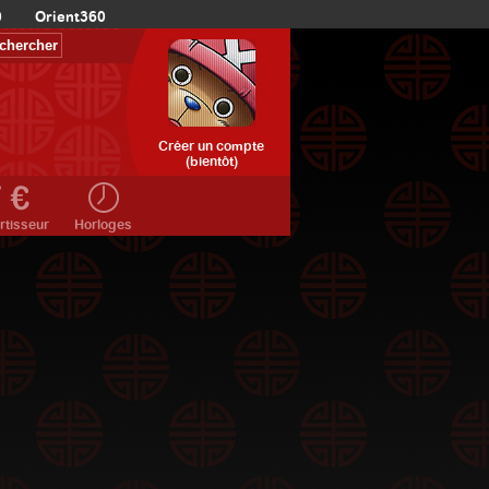
0
Orient360
Créer un compte
(bientôt)
rtisseur
Horloges