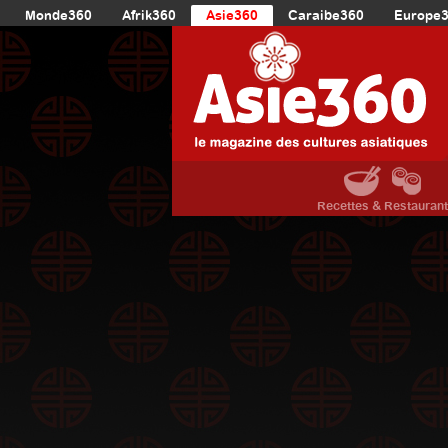
Monde360
Afrik360
Asie360
Caraibe360
Europe
Recettes & Restauran