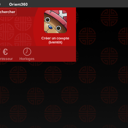
0
Orient360
Créer un compte
(bientôt)
rtisseur
Horloges