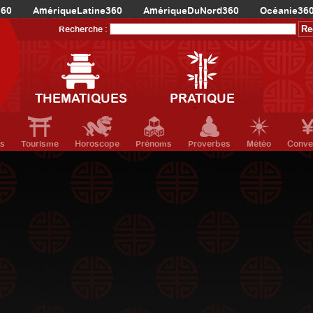
360
AmériqueLatine360
AmériqueDuNord360
Océanie36
Recherche :
THEMATIQUES
PRATIQUE
ts
Tourisme
Horoscope
Prénoms
Proverbes
Météo
Conve