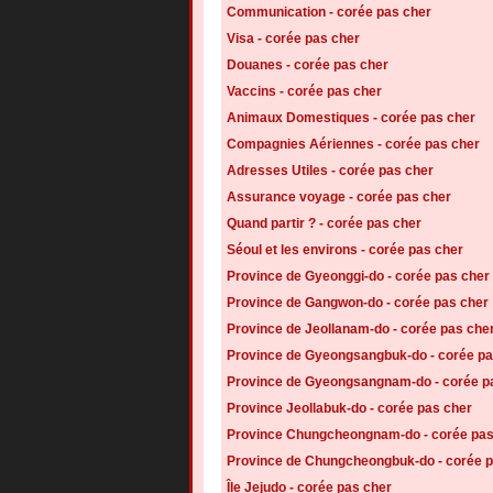
Communication - corée pas cher
Visa - corée pas cher
Douanes - corée pas cher
Vaccins - corée pas cher
Animaux Domestiques - corée pas cher
Compagnies Aériennes - corée pas cher
Adresses Utiles - corée pas cher
Assurance voyage - corée pas cher
Quand partir ? - corée pas cher
Séoul et les environs - corée pas cher
Province de Gyeonggi-do - corée pas cher
Province de Gangwon-do - corée pas cher
Province de Jeollanam-do - corée pas che
Province de Gyeongsangbuk-do - corée pa
Province de Gyeongsangnam-do - corée p
Province Jeollabuk-do - corée pas cher
Province Chungcheongnam-do - corée pas
Province de Chungcheongbuk-do - corée p
Île Jejudo - corée pas cher