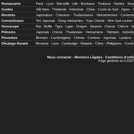
Restaurants
Paris
-
Lyon
-
Marseille
-
Lille
-
Bordeaux
-
Toulouse
-
Nantes
-
Stra
Guides
Viêt Nam
-
Thaïlande
-
Indonésie
-
Chine
-
Corée du Sud
-
Japon
-
Recettes
Japonaises
-
Chinoises
-
Thaïlandaises
-
Vietnamiennes
-
Coréenn
Convertisseur
Yen Japonais
-
Dong Vietnamien
-
Yuan Chinois
-
Won Sud-coréen
Horoscope
Rat
-
Buffle
-
Tigre
-
Lapin
-
Dragon
-
Serpent
-
Cheval
-
Chèvre
-
S
Prénoms
Japonais
-
Chinois
-
Thaïlandais
-
Vietnamiens
-
Tibétains
-
Indonés
Proverbes
Birmans
-
Cambodgiens
-
Chinois
-
Coréens
-
Japonais
-
Laotiens
Décalage Horaire
Birmanie
-
Laos
-
Cambodge
-
Malaisie
-
Chine
-
Philippines
-
Corée
Nous contacter
-
Mentions Légales
-
Conditions d'utili
Page générée en 0.0307