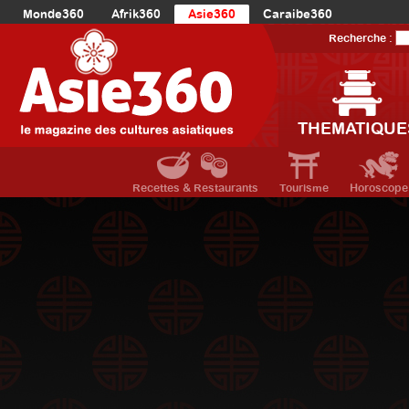
Monde360
Afrik360
Asie360
Caraibe360
Europe360
AmériqueLatine360
AmériqueDuNord360
Recherche :
Océanie360
Orient360
THEMATIQUE
Recettes & Restaurants
Tourisme
Horoscope