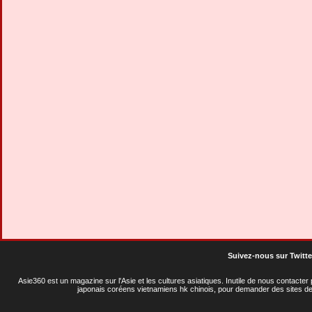
Suivez-nous sur Twitte
Asie360 est un magazine sur l'Asie et les cultures asiatiques
. Inutile de nous contacte
japonais coréens vietnamiens hk chinois, pour demander des sites de