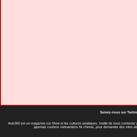
Suivez-nous sur Twitte
Asie360 est un magazine sur l'Asie et les cultures asiatiques
. Inutile de nous contacte
japonais coréens vietnamiens hk chinois, pour demander des sites de