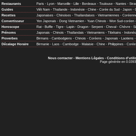
Restaurants
Paris
-
Lyon
-
Marseille
-
Lille
-
Bordeaux
-
Toulouse
-
Nantes
-
Stra
Guides
Viêt Nam
-
Thaïlande
-
Indonésie
-
Chine
-
Corée du Sud
-
Japon
-
Recettes
Japonaises
-
Chinoises
-
Thaïlandaises
-
Vietnamiennes
-
Coréenn
Convertisseur
Yen Japonais
-
Dong Vietnamien
-
Yuan Chinois
-
Won Sud-coréen
Horoscope
Rat
-
Buffle
-
Tigre
-
Lapin
-
Dragon
-
Serpent
-
Cheval
-
Chèvre
-
S
Prénoms
Japonais
-
Chinois
-
Thaïlandais
-
Vietnamiens
-
Tibétains
-
Indonés
Proverbes
Birmans
-
Cambodgiens
-
Chinois
-
Coréens
-
Japonais
-
Laotiens
Décalage Horaire
Birmanie
-
Laos
-
Cambodge
-
Malaisie
-
Chine
-
Philippines
-
Corée
Nous contacter
-
Mentions Légales
-
Conditions d'utili
Page générée en 0.0393