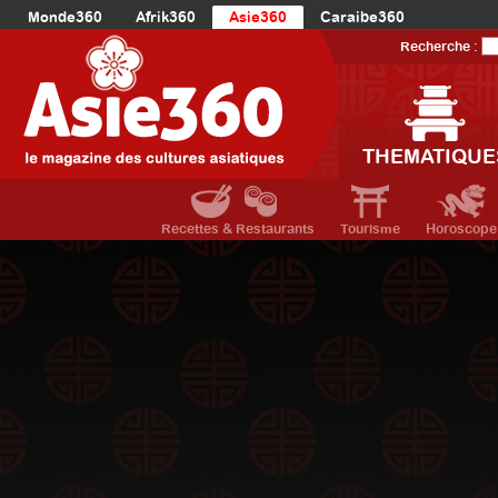
Monde360
Afrik360
Asie360
Caraibe360
Europe360
AmériqueLatine360
AmériqueDuNord360
Recherche :
Océanie360
Orient360
THEMATIQUE
Recettes & Restaurants
Tourisme
Horoscope