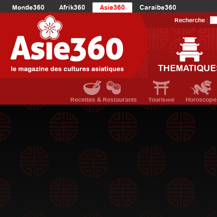
Monde360
Afrik360
Asie360
Caraibe360
Europe360
AmériqueLatine360
AmériqueDuNord360
Recherche :
Océanie360
Orient360
THEMATIQUE
Recettes & Restaurants
Tourisme
Horoscope