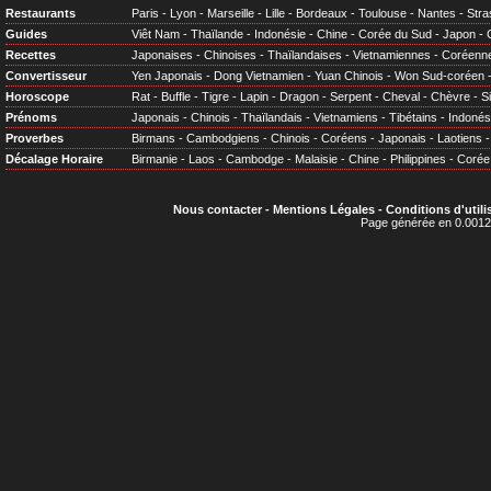
Restaurants
Paris
-
Lyon
-
Marseille
-
Lille
-
Bordeaux
-
Toulouse
-
Nantes
-
Stra
Guides
Viêt Nam
-
Thaïlande
-
Indonésie
-
Chine
-
Corée du Sud
-
Japon
-
Recettes
Japonaises
-
Chinoises
-
Thaïlandaises
-
Vietnamiennes
-
Coréenn
Convertisseur
Yen Japonais
-
Dong Vietnamien
-
Yuan Chinois
-
Won Sud-coréen
Horoscope
Rat
-
Buffle
-
Tigre
-
Lapin
-
Dragon
-
Serpent
-
Cheval
-
Chèvre
-
S
Prénoms
Japonais
-
Chinois
-
Thaïlandais
-
Vietnamiens
-
Tibétains
-
Indonés
Proverbes
Birmans
-
Cambodgiens
-
Chinois
-
Coréens
-
Japonais
-
Laotiens
Décalage Horaire
Birmanie
-
Laos
-
Cambodge
-
Malaisie
-
Chine
-
Philippines
-
Corée
Nous contacter
-
Mentions Légales
-
Conditions d'utili
Page générée en 0.0012