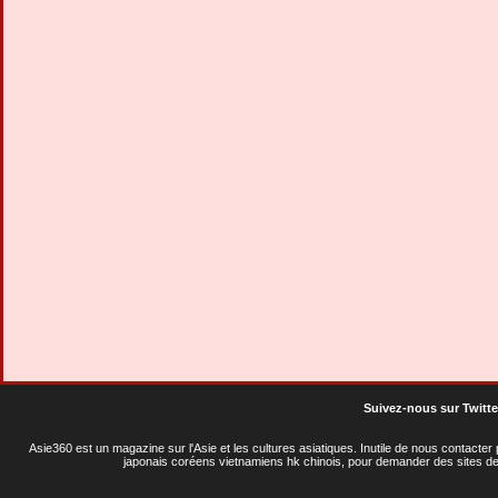
Suivez-nous sur Twitte
Asie360 est un magazine sur l'Asie et les cultures asiatiques
. Inutile de nous contacte
japonais coréens vietnamiens hk chinois, pour demander des sites de