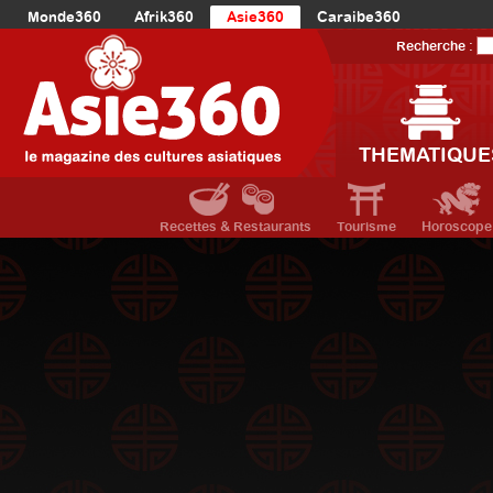
Monde360
Afrik360
Asie360
Caraibe360
Europe360
AmériqueLatine360
AmériqueDuNord360
Recherche :
Océanie360
Orient360
THEMATIQUE
Recettes & Restaurants
Tourisme
Horoscope