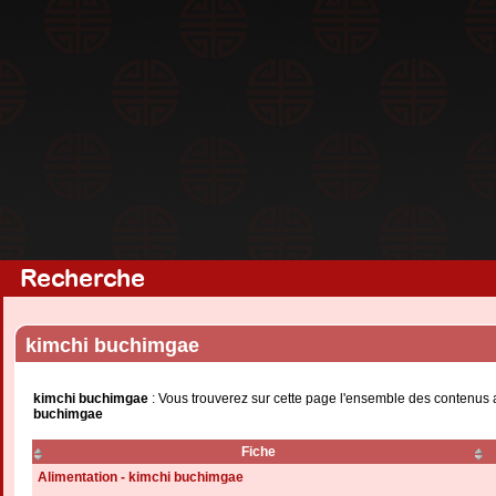
Recherche
kimchi buchimgae
kimchi buchimgae
: Vous trouverez sur cette page l'ensemble des contenus a
buchimgae
Fiche
Alimentation - kimchi buchimgae