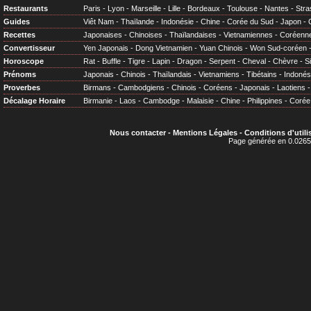
Restaurants
Paris
-
Lyon
-
Marseille
-
Lille
-
Bordeaux
-
Toulouse
-
Nantes
-
Stra
Guides
Viêt Nam
-
Thaïlande
-
Indonésie
-
Chine
-
Corée du Sud
-
Japon
-
Recettes
Japonaises
-
Chinoises
-
Thaïlandaises
-
Vietnamiennes
-
Coréenn
Convertisseur
Yen Japonais
-
Dong Vietnamien
-
Yuan Chinois
-
Won Sud-coréen
Horoscope
Rat
-
Buffle
-
Tigre
-
Lapin
-
Dragon
-
Serpent
-
Cheval
-
Chèvre
-
S
Prénoms
Japonais
-
Chinois
-
Thaïlandais
-
Vietnamiens
-
Tibétains
-
Indonés
Proverbes
Birmans
-
Cambodgiens
-
Chinois
-
Coréens
-
Japonais
-
Laotiens
Décalage Horaire
Birmanie
-
Laos
-
Cambodge
-
Malaisie
-
Chine
-
Philippines
-
Corée
Nous contacter
-
Mentions Légales
-
Conditions d'utili
Page générée en 0.0265