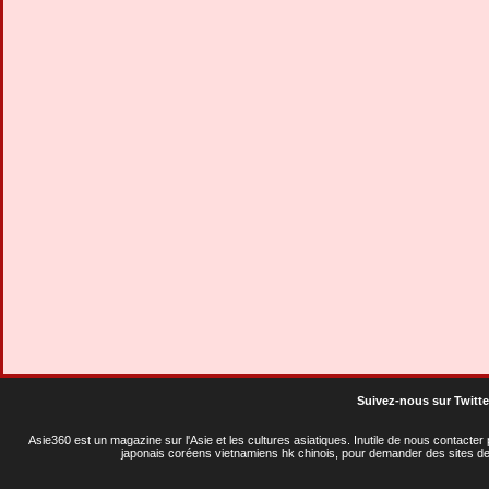
Suivez-nous sur Twitte
Asie360 est un magazine sur l'Asie et les cultures asiatiques
. Inutile de nous contacte
japonais coréens vietnamiens hk chinois, pour demander des sites de