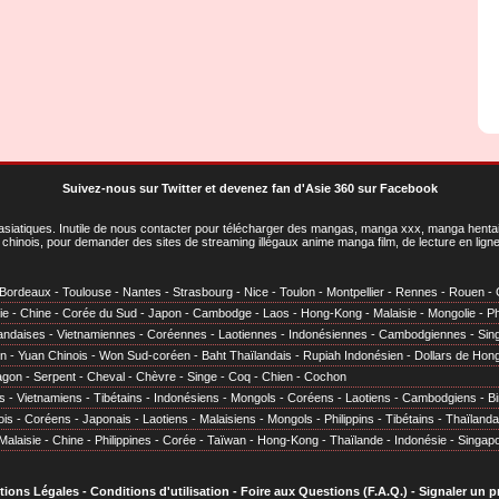
Suivez-nous sur Twitter
et
devenez fan d'Asie 360 sur Facebook
asiatiques
. Inutile de nous contacter pour télécharger des mangas, manga xxx, manga hentai,
chinois, pour demander des sites de streaming illégaux anime manga film, de lecture en li
Bordeaux
-
Toulouse
-
Nantes
-
Strasbourg
-
Nice
-
Toulon
-
Montpellier
-
Rennes
-
Rouen
-
ie
-
Chine
-
Corée du Sud
-
Japon
-
Cambodge
-
Laos
-
Hong-Kong
-
Malaisie
-
Mongolie
-
Ph
andaises
-
Vietnamiennes
-
Coréennes
-
Laotiennes
-
Indonésiennes
-
Cambodgiennes
-
Sin
en
-
Yuan Chinois
-
Won Sud-coréen
-
Baht Thaïlandais
-
Rupiah Indonésien
-
Dollars de Hon
agon
-
Serpent
-
Cheval
-
Chèvre
-
Singe
-
Coq
-
Chien
-
Cochon
s
-
Vietnamiens
-
Tibétains
-
Indonésiens
-
Mongols
-
Coréens
-
Laotiens
-
Cambodgiens
-
B
ois
-
Coréens
-
Japonais
-
Laotiens
-
Malaisiens
-
Mongols
-
Philippins
-
Tibétains
-
Thaïlanda
Malaisie
-
Chine
-
Philippines
-
Corée
-
Taïwan
-
Hong-Kong
-
Thaïlande
-
Indonésie
-
Singap
tions Légales
-
Conditions d'utilisation
-
Foire aux Questions (F.A.Q.)
-
Signaler un 