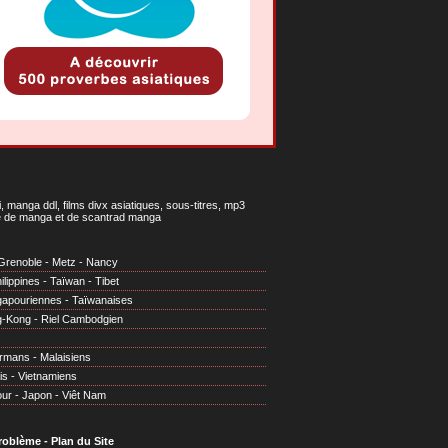
 manga ddl, films divx asiatiques, sous-titres, mp3
gne de manga et de scantrad manga
Grenoble
-
Metz
-
Nancy
ilippines
-
Taïwan
-
Tibet
gapouriennes
-
Taïwanaises
g-Kong
-
Riel Cambodgien
irmans
-
Malaisiens
is
-
Vietnamiens
our
-
Japon
-
Viêt Nam
problème
-
Plan du Site