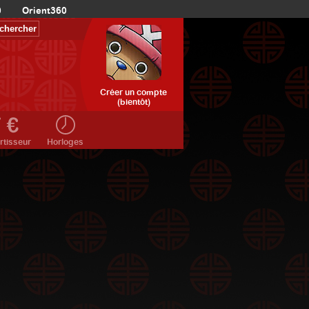
0
Orient360
Créer un compte
(bientôt)
rtisseur
Horloges