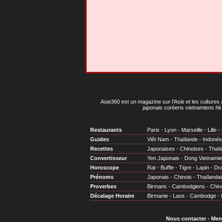
Asie360 est un magazine sur l'Asie et les cultures 
japonais coréens vietnamiens hk 
Restaurants
Paris
-
Lyon
-
Marseille
-
Lille
-
Guides
Viêt Nam
-
Thaïlande
-
Indonés
Recettes
Japonaises
-
Chinoises
-
Thaïl
Convertisseur
Yen Japonais
-
Dong Vietnami
Horoscope
Rat
-
Buffle
-
Tigre
-
Lapin
-
Dr
Prénoms
Japonais
-
Chinois
-
Thaïlandai
Proverbes
Birmans
-
Cambodgiens
-
Chin
Décalage Horaire
Birmanie
-
Laos
-
Cambodge
-
Nous contacter
-
Men