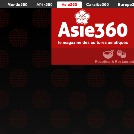
Monde360
Afrik360
Asie360
Caraibe360
Europe
Recettes & Restauran