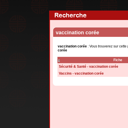
Recherche
vaccination corée
vaccination corée
: Vous trouverez sur cette
corée
Fiche
Sécurité & Santé - vaccination corée
Vaccins - vaccination corée