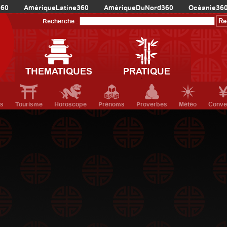
360
AmériqueLatine360
AmériqueDuNord360
Océanie36
Recherche :
THEMATIQUES
PRATIQUE
ts
Tourisme
Horoscope
Prénoms
Proverbes
Météo
Conve