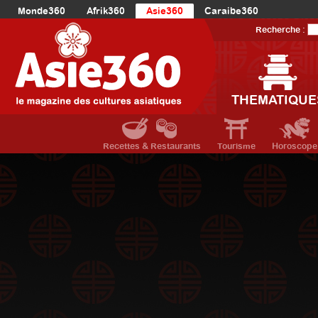
Monde360
Afrik360
Asie360
Caraibe360
Europe360
AmériqueLatine360
AmériqueDuNord360
Recherche :
Océanie360
Orient360
THEMATIQUE
Recettes & Restaurants
Tourisme
Horoscope