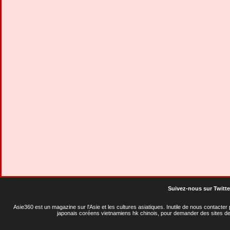
Suivez-nous sur Twitte
Asie360 est un magazine sur l'Asie et les cultures asiatiques
. Inutile de nous contacte
japonais coréens vietnamiens hk chinois, pour demander des sites de