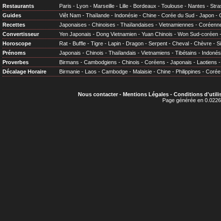
Restaurants
Paris
-
Lyon
-
Marseille
-
Lille
-
Bordeaux
-
Toulouse
-
Nantes
-
Stra
Guides
Viêt Nam
-
Thaïlande
-
Indonésie
-
Chine
-
Corée du Sud
-
Japon
-
Recettes
Japonaises
-
Chinoises
-
Thaïlandaises
-
Vietnamiennes
-
Coréenn
Convertisseur
Yen Japonais
-
Dong Vietnamien
-
Yuan Chinois
-
Won Sud-coréen
Horoscope
Rat
-
Buffle
-
Tigre
-
Lapin
-
Dragon
-
Serpent
-
Cheval
-
Chèvre
-
S
Prénoms
Japonais
-
Chinois
-
Thaïlandais
-
Vietnamiens
-
Tibétains
-
Indonés
Proverbes
Birmans
-
Cambodgiens
-
Chinois
-
Coréens
-
Japonais
-
Laotiens
Décalage Horaire
Birmanie
-
Laos
-
Cambodge
-
Malaisie
-
Chine
-
Philippines
-
Corée
Nous contacter
-
Mentions Légales
-
Conditions d'utili
Page générée en 0.0226