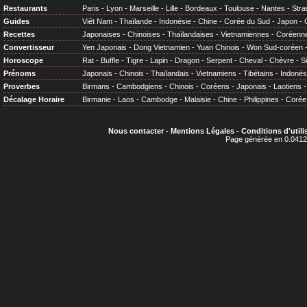
Restaurants
Paris
-
Lyon
-
Marseille
-
Lille
-
Bordeaux
-
Toulouse
-
Nantes
-
Stra
Guides
Viêt Nam
-
Thaïlande
-
Indonésie
-
Chine
-
Corée du Sud
-
Japon
-
Recettes
Japonaises
-
Chinoises
-
Thaïlandaises
-
Vietnamiennes
-
Coréenn
Convertisseur
Yen Japonais
-
Dong Vietnamien
-
Yuan Chinois
-
Won Sud-coréen
Horoscope
Rat
-
Buffle
-
Tigre
-
Lapin
-
Dragon
-
Serpent
-
Cheval
-
Chèvre
-
S
Prénoms
Japonais
-
Chinois
-
Thaïlandais
-
Vietnamiens
-
Tibétains
-
Indonés
Proverbes
Birmans
-
Cambodgiens
-
Chinois
-
Coréens
-
Japonais
-
Laotiens
Décalage Horaire
Birmanie
-
Laos
-
Cambodge
-
Malaisie
-
Chine
-
Philippines
-
Corée
Nous contacter
-
Mentions Légales
-
Conditions d'utili
Page générée en 0.0412