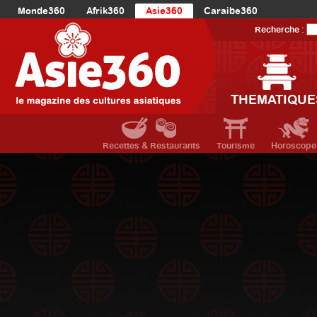
Monde360
Afrik360
Asie360
Caraibe360
Europe360
AmériqueLatine360
AmériqueDuNord360
Recherche :
Océanie360
Orient360
THEMATIQUE
Recettes & Restaurants
Tourisme
Horoscope