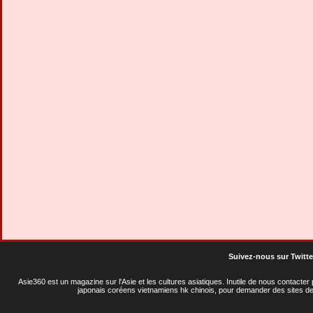
Suivez-nous sur Twitte
Asie360 est un magazine sur l'Asie et les cultures asiatiques
. Inutile de nous contacte
japonais coréens vietnamiens hk chinois, pour demander des sites de