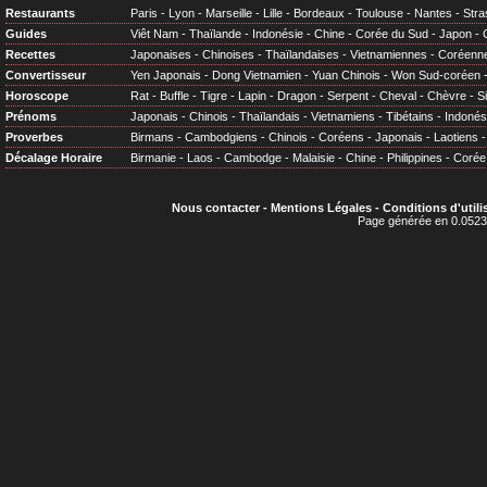
Restaurants
Paris
-
Lyon
-
Marseille
-
Lille
-
Bordeaux
-
Toulouse
-
Nantes
-
Stra
Guides
Viêt Nam
-
Thaïlande
-
Indonésie
-
Chine
-
Corée du Sud
-
Japon
-
Recettes
Japonaises
-
Chinoises
-
Thaïlandaises
-
Vietnamiennes
-
Coréenn
Convertisseur
Yen Japonais
-
Dong Vietnamien
-
Yuan Chinois
-
Won Sud-coréen
Horoscope
Rat
-
Buffle
-
Tigre
-
Lapin
-
Dragon
-
Serpent
-
Cheval
-
Chèvre
-
S
Prénoms
Japonais
-
Chinois
-
Thaïlandais
-
Vietnamiens
-
Tibétains
-
Indonés
Proverbes
Birmans
-
Cambodgiens
-
Chinois
-
Coréens
-
Japonais
-
Laotiens
Décalage Horaire
Birmanie
-
Laos
-
Cambodge
-
Malaisie
-
Chine
-
Philippines
-
Corée
Nous contacter
-
Mentions Légales
-
Conditions d'utili
Page générée en 0.0523