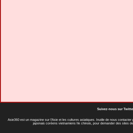
Suivez-nous sur Twitte
Asie360 est un magazine sur l'Asie et les cultures asiatiques
. Inutile de nous contacte
japonais coréens vietnamiens hk chinois, pour demander des sites de