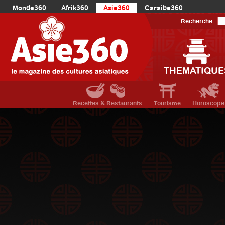
Monde360
Afrik360
Asie360
Caraibe360
Europe360
AmériqueLatine360
AmériqueDuNord360
Recherche :
Océanie360
Orient360
THEMATIQUE
Recettes & Restaurants
Tourisme
Horoscope