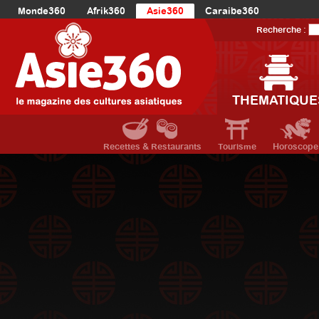
Monde360
Afrik360
Asie360
Caraibe360
Europe360
AmériqueLatine360
AmériqueDuNord360
Recherche :
Océanie360
Orient360
THEMATIQUE
Recettes & Restaurants
Tourisme
Horoscope