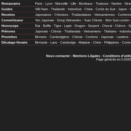
Restaurants
Paris
-
Lyon
-
Marseille
-
Lille
-
Bordeaux
-
Toulouse
-
Nantes
-
Stra
Guides
Viêt Nam
-
Thaïlande
-
Indonésie
-
Chine
-
Corée du Sud
-
Japon
-
Recettes
Japonaises
-
Chinoises
-
Thaïlandaises
-
Vietnamiennes
-
Coréenn
Convertisseur
Yen Japonais
-
Dong Vietnamien
-
Yuan Chinois
-
Won Sud-coréen
Horoscope
Rat
-
Buffle
-
Tigre
-
Lapin
-
Dragon
-
Serpent
-
Cheval
-
Chèvre
-
S
Prénoms
Japonais
-
Chinois
-
Thaïlandais
-
Vietnamiens
-
Tibétains
-
Indonés
Proverbes
Birmans
-
Cambodgiens
-
Chinois
-
Coréens
-
Japonais
-
Laotiens
Décalage Horaire
Birmanie
-
Laos
-
Cambodge
-
Malaisie
-
Chine
-
Philippines
-
Corée
Nous contacter
-
Mentions Légales
-
Conditions d'utili
Page générée en 0.0342