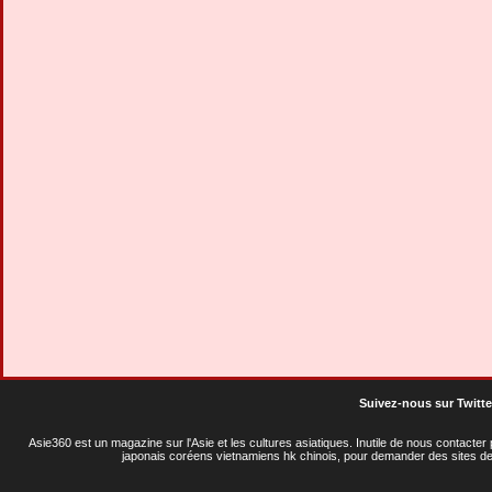
Suivez-nous sur Twitte
Asie360 est un magazine sur l'Asie et les cultures asiatiques
. Inutile de nous contacte
japonais coréens vietnamiens hk chinois, pour demander des sites de