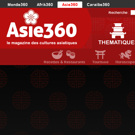
Monde360
Afrik360
Asie360
Caraibe360
Europe360
AmériqueLatine360
AmériqueDuNord360
Recherche :
Océanie360
Orient360
THEMATIQUE
Recettes & Restaurants
Tourisme
Horoscope