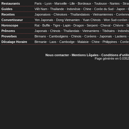
Restaurants
Paris
-
Lyon
-
Marseille
-
Lille
-
Bordeaux
-
Toulouse
-
Nantes
-
Stra
Guides
Viêt Nam
-
Thaïlande
-
Indonésie
-
Chine
-
Corée du Sud
-
Japon
-
Recettes
Japonaises
-
Chinoises
-
Thaïlandaises
-
Vietnamiennes
-
Coréenn
Convertisseur
Yen Japonais
-
Dong Vietnamien
-
Yuan Chinois
-
Won Sud-coréen
Horoscope
Rat
-
Buffle
-
Tigre
-
Lapin
-
Dragon
-
Serpent
-
Cheval
-
Chèvre
-
S
Prénoms
Japonais
-
Chinois
-
Thaïlandais
-
Vietnamiens
-
Tibétains
-
Indonés
Proverbes
Birmans
-
Cambodgiens
-
Chinois
-
Coréens
-
Japonais
-
Laotiens
Décalage Horaire
Birmanie
-
Laos
-
Cambodge
-
Malaisie
-
Chine
-
Philippines
-
Corée
Nous contacter
-
Mentions Légales
-
Conditions d'utili
Page générée en 0.0352