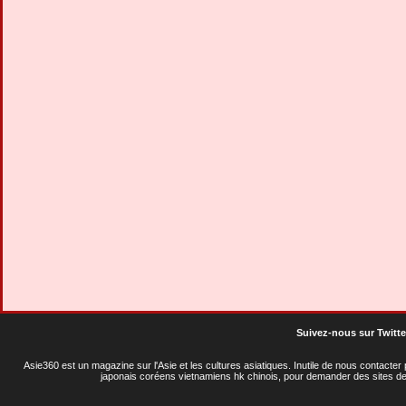
Suivez-nous sur Twitte
Asie360 est un magazine sur l'Asie et les cultures asiatiques
. Inutile de nous contacte
japonais coréens vietnamiens hk chinois, pour demander des sites de