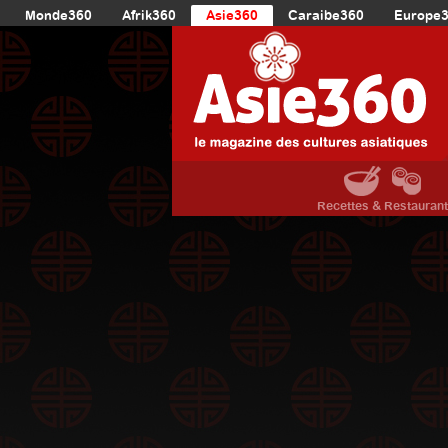
Monde360
Afrik360
Asie360
Caraibe360
Europe
Recettes & Restauran