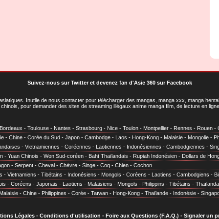
Suivez-nous sur Twitter
et
devenez fan d'Asie 360 sur Facebook
asiatiques
. Inutile de nous contacter pour télécharger des mangas, manga xxx, manga hentai,
chinois, pour demander des sites de streaming illégaux anime manga film, de lecture en li
Bordeaux
-
Toulouse
-
Nantes
-
Strasbourg
-
Nice
-
Toulon
-
Montpellier
-
Rennes
-
Rouen
-
ie
-
Chine
-
Corée du Sud
-
Japon
-
Cambodge
-
Laos
-
Hong-Kong
-
Malaisie
-
Mongolie
-
Ph
andaises
-
Vietnamiennes
-
Coréennes
-
Laotiennes
-
Indonésiennes
-
Cambodgiennes
-
Sin
en
-
Yuan Chinois
-
Won Sud-coréen
-
Baht Thaïlandais
-
Rupiah Indonésien
-
Dollars de Hon
agon
-
Serpent
-
Cheval
-
Chèvre
-
Singe
-
Coq
-
Chien
-
Cochon
s
-
Vietnamiens
-
Tibétains
-
Indonésiens
-
Mongols
-
Coréens
-
Laotiens
-
Cambodgiens
-
B
ois
-
Coréens
-
Japonais
-
Laotiens
-
Malaisiens
-
Mongols
-
Philippins
-
Tibétains
-
Thaïlanda
Malaisie
-
Chine
-
Philippines
-
Corée
-
Taïwan
-
Hong-Kong
-
Thaïlande
-
Indonésie
-
Singap
tions Légales
-
Conditions d'utilisation
-
Foire aux Questions (F.A.Q.)
-
Signaler un 