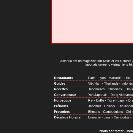
Asie360 est un magazine sur l'Asie et les cultures 
japonais coréens vietnamiens hk 
Restaurants
Paris
-
Lyon
-
Marseille
-
Lille
-
Guides
Viêt Nam
-
Thaïlande
-
Indonés
Recettes
Japonaises
-
Chinoises
-
Thaïl
Convertisseur
Yen Japonais
-
Dong Vietnami
Horoscope
Rat
-
Buffle
-
Tigre
-
Lapin
-
Dr
Prénoms
Japonais
-
Chinois
-
Thaïlandai
Proverbes
Birmans
-
Cambodgiens
-
Chin
Décalage Horaire
Birmanie
-
Laos
-
Cambodge
-
Nous contacter
-
Men