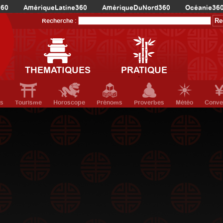
360
AmériqueLatine360
AmériqueDuNord360
Océanie36
Recherche :
THEMATIQUES
PRATIQUE
ts
Tourisme
Horoscope
Prénoms
Proverbes
Météo
Conve