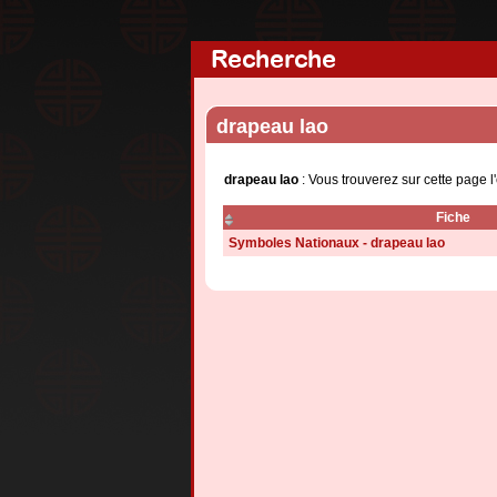
Recherche
drapeau lao
drapeau lao
: Vous trouverez sur cette page 
Fiche
Symboles Nationaux - drapeau lao