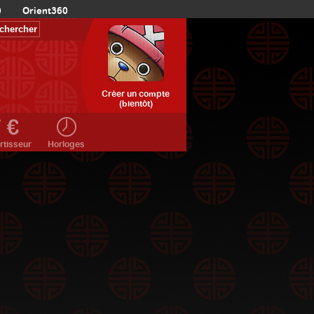
0
Orient360
Créer un compte
(bientôt)
rtisseur
Horloges