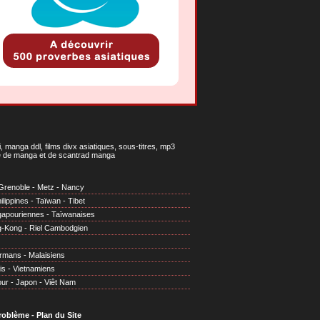
 manga ddl, films divx asiatiques, sous-titres, mp3
gne de manga et de scantrad manga
Grenoble
-
Metz
-
Nancy
ilippines
-
Taïwan
-
Tibet
gapouriennes
-
Taïwanaises
g-Kong
-
Riel Cambodgien
irmans
-
Malaisiens
is
-
Vietnamiens
our
-
Japon
-
Viêt Nam
problème
-
Plan du Site