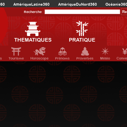
360
AmériqueLatine360
AmériqueDuNord360
Océanie36
Recherche :
THEMATIQUES
PRATIQUE
ts
Tourisme
Horoscope
Prénoms
Proverbes
Météo
Conve