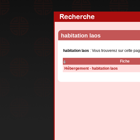
Recherche
habitation laos
habitation laos
: Vous trouverez sur cette pa
Fiche
Hébergement - habitation laos