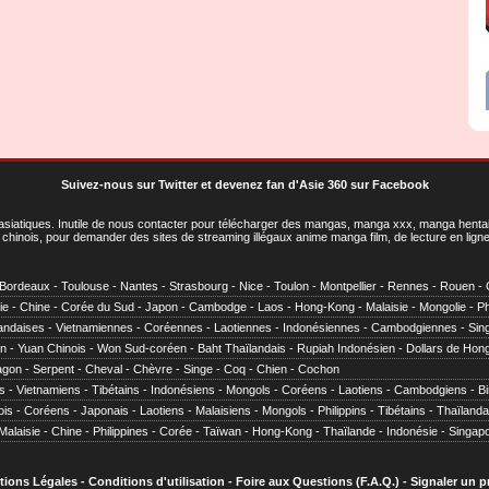
Suivez-nous sur Twitter
et
devenez fan d'Asie 360 sur Facebook
asiatiques
. Inutile de nous contacter pour télécharger des mangas, manga xxx, manga hentai,
chinois, pour demander des sites de streaming illégaux anime manga film, de lecture en li
Bordeaux
-
Toulouse
-
Nantes
-
Strasbourg
-
Nice
-
Toulon
-
Montpellier
-
Rennes
-
Rouen
-
ie
-
Chine
-
Corée du Sud
-
Japon
-
Cambodge
-
Laos
-
Hong-Kong
-
Malaisie
-
Mongolie
-
Ph
andaises
-
Vietnamiennes
-
Coréennes
-
Laotiennes
-
Indonésiennes
-
Cambodgiennes
-
Sin
en
-
Yuan Chinois
-
Won Sud-coréen
-
Baht Thaïlandais
-
Rupiah Indonésien
-
Dollars de Hon
agon
-
Serpent
-
Cheval
-
Chèvre
-
Singe
-
Coq
-
Chien
-
Cochon
s
-
Vietnamiens
-
Tibétains
-
Indonésiens
-
Mongols
-
Coréens
-
Laotiens
-
Cambodgiens
-
B
ois
-
Coréens
-
Japonais
-
Laotiens
-
Malaisiens
-
Mongols
-
Philippins
-
Tibétains
-
Thaïlanda
Malaisie
-
Chine
-
Philippines
-
Corée
-
Taïwan
-
Hong-Kong
-
Thaïlande
-
Indonésie
-
Singap
tions Légales
-
Conditions d'utilisation
-
Foire aux Questions (F.A.Q.)
-
Signaler un 