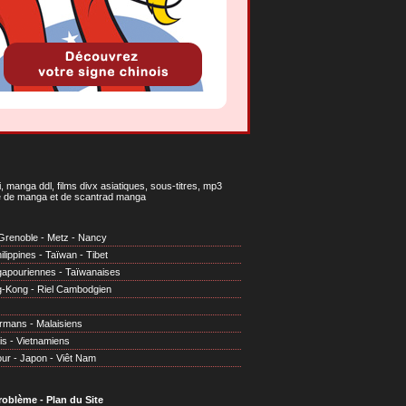
 manga ddl, films divx asiatiques, sous-titres, mp3
gne de manga et de scantrad manga
Grenoble
-
Metz
-
Nancy
ilippines
-
Taïwan
-
Tibet
gapouriennes
-
Taïwanaises
g-Kong
-
Riel Cambodgien
irmans
-
Malaisiens
is
-
Vietnamiens
our
-
Japon
-
Viêt Nam
problème
-
Plan du Site