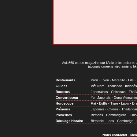
Asie360 est un magazine sur l'Asie et les cultures 
japonais coréens vietnamiens hk 
Restaurants
Paris
-
Lyon
-
Marseille
-
Lille
-
Guides
Viêt Nam
-
Thaïlande
-
Indonés
Recettes
Japonaises
-
Chinoises
-
Thaïl
Convertisseur
Yen Japonais
-
Dong Vietnami
Horoscope
Rat
-
Buffle
-
Tigre
-
Lapin
-
Dr
Prénoms
Japonais
-
Chinois
-
Thaïlandai
Proverbes
Birmans
-
Cambodgiens
-
Chin
Décalage Horaire
Birmanie
-
Laos
-
Cambodge
-
Nous contacter
-
Men