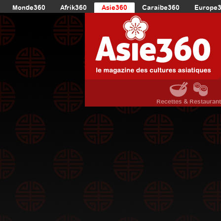
Monde360
Afrik360
Asie360
Caraibe360
Europe
Recettes & Restauran