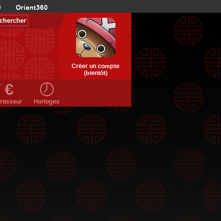
0
Orient360
Créer un compte
(bientôt)
rtisseur
Horloges