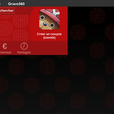
0
Orient360
Créer un compte
(bientôt)
rtisseur
Horloges