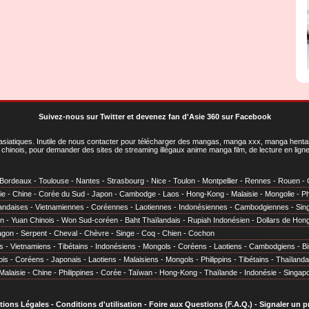
Suivez-nous sur Twitter
et
devenez fan d'Asie 360 sur Facebook
asiatiques
. Inutile de nous contacter pour télécharger des mangas, manga xxx, manga hentai,
chinois, pour demander des sites de streaming illégaux anime manga film, de lecture en li
Bordeaux
-
Toulouse
-
Nantes
-
Strasbourg
-
Nice
-
Toulon
-
Montpellier
-
Rennes
-
Rouen
-
ie
-
Chine
-
Corée du Sud
-
Japon
-
Cambodge
-
Laos
-
Hong-Kong
-
Malaisie
-
Mongolie
-
Ph
andaises
-
Vietnamiennes
-
Coréennes
-
Laotiennes
-
Indonésiennes
-
Cambodgiennes
-
Sin
en
-
Yuan Chinois
-
Won Sud-coréen
-
Baht Thaïlandais
-
Rupiah Indonésien
-
Dollars de Hon
agon
-
Serpent
-
Cheval
-
Chèvre
-
Singe
-
Coq
-
Chien
-
Cochon
s
-
Vietnamiens
-
Tibétains
-
Indonésiens
-
Mongols
-
Coréens
-
Laotiens
-
Cambodgiens
-
B
ois
-
Coréens
-
Japonais
-
Laotiens
-
Malaisiens
-
Mongols
-
Philippins
-
Tibétains
-
Thaïlanda
Malaisie
-
Chine
-
Philippines
-
Corée
-
Taïwan
-
Hong-Kong
-
Thaïlande
-
Indonésie
-
Singap
tions Légales
-
Conditions d'utilisation
-
Foire aux Questions (F.A.Q.)
-
Signaler un 