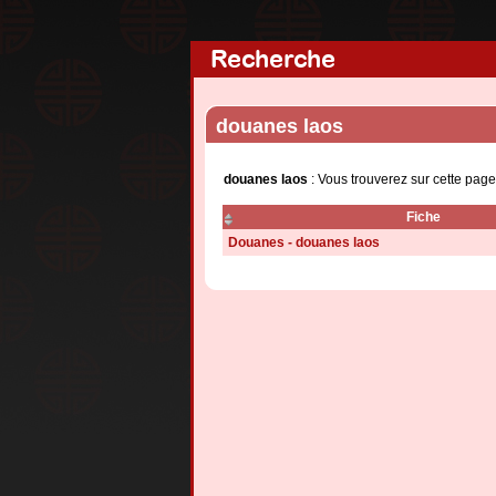
Recherche
douanes laos
douanes laos
: Vous trouverez sur cette pag
Fiche
Douanes - douanes laos