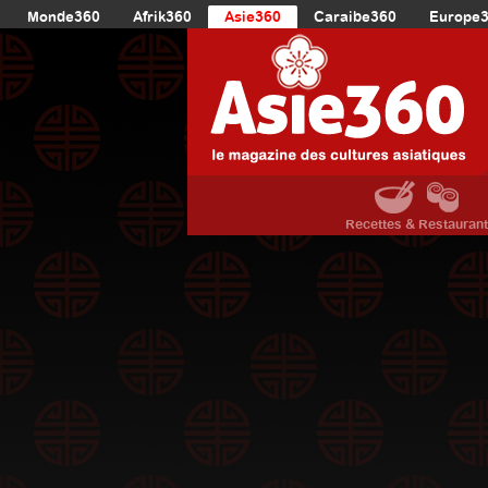
Monde360
Afrik360
Asie360
Caraibe360
Europe
Recettes & Restauran