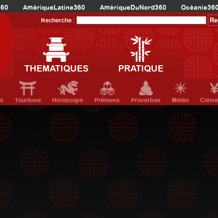
360
AmériqueLatine360
AmériqueDuNord360
Océanie36
Recherche :
THEMATIQUES
PRATIQUE
ts
Tourisme
Horoscope
Prénoms
Proverbes
Météo
Conve