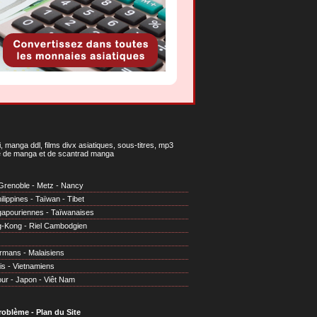
 manga ddl, films divx asiatiques, sous-titres, mp3
gne de manga et de scantrad manga
Grenoble
-
Metz
-
Nancy
ilippines
-
Taïwan
-
Tibet
gapouriennes
-
Taïwanaises
g-Kong
-
Riel Cambodgien
irmans
-
Malaisiens
is
-
Vietnamiens
our
-
Japon
-
Viêt Nam
problème
-
Plan du Site