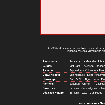
Asie360 est un magazine sur l'Asie et les cultures 
japonais coréens vietnamiens hk 
Restaurants
Paris
-
Lyon
-
Marseille
-
Lille
-
Guides
Viêt Nam
-
Thaïlande
-
Indonés
Recettes
Japonaises
-
Chinoises
-
Thaïl
Convertisseur
Yen Japonais
-
Dong Vietnami
Horoscope
Rat
-
Buffle
-
Tigre
-
Lapin
-
Dr
Prénoms
Japonais
-
Chinois
-
Thaïlandai
Proverbes
Birmans
-
Cambodgiens
-
Chin
Décalage Horaire
Birmanie
-
Laos
-
Cambodge
-
Nous contacter
-
Men