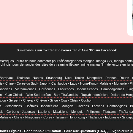
Suivez-nous sur Twitter
et
devenez fan d'Asie 360 sur Facebook
asiatiques
. Inutile de nous contacter pour télécharger des mangas, manga xxx, manga hentai,
chinois, pour demander des sites de streaming illégaux anime manga film, de lecture en li
Bordeaux
-
Toulouse
-
Nantes
-
Strasbourg
-
Nice
-
Toulon
-
Montpellier
-
Rennes
-
Rouen
-
ie
-
Chine
-
Corée du Sud
-
Japon
-
Cambodge
-
Laos
-
Hong-Kong
-
Malaisie
-
Mongolie
-
Ph
andaises
-
Vietnamiennes
-
Coréennes
-
Laotiennes
-
Indonésiennes
-
Cambodgiennes
-
Sin
en
-
Yuan Chinois
-
Won Sud-coréen
-
Baht Thaïlandais
-
Rupiah Indonésien
-
Dollars de Hon
agon
-
Serpent
-
Cheval
-
Chèvre
-
Singe
-
Coq
-
Chien
-
Cochon
s
-
Vietnamiens
-
Tibétains
-
Indonésiens
-
Mongols
-
Coréens
-
Laotiens
-
Cambodgiens
-
B
ois
-
Coréens
-
Japonais
-
Laotiens
-
Malaisiens
-
Mongols
-
Philippins
-
Tibétains
-
Thaïlanda
Malaisie
-
Chine
-
Philippines
-
Corée
-
Taïwan
-
Hong-Kong
-
Thaïlande
-
Indonésie
-
Singap
tions Légales
-
Conditions d'utilisation
-
Foire aux Questions (F.A.Q.)
-
Signaler un 