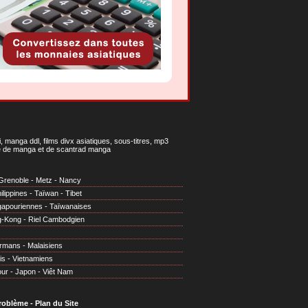
 manga ddl, films divx asiatiques, sous-titres, mp3
gne de manga et de scantrad manga
Grenoble
-
Metz
-
Nancy
ilippines
-
Taïwan
-
Tibet
gapouriennes
-
Taïwanaises
g-Kong
-
Riel Cambodgien
irmans
-
Malaisiens
is
-
Vietnamiens
our
-
Japon
-
Viêt Nam
problème
-
Plan du Site