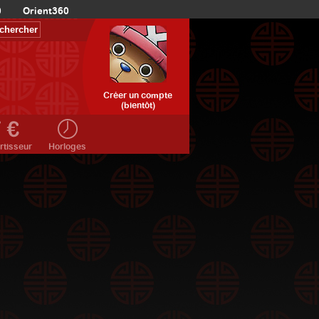
0
Orient360
Créer un compte
(bientôt)
rtisseur
Horloges