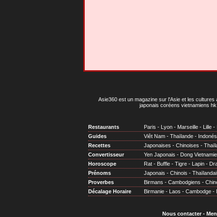
Asie360 est un magazine sur l'Asie et les cultures 
japonais coréens vietnamiens hk 
Restaurants
Paris
-
Lyon
-
Marseille
-
Lille
-
Guides
Viêt Nam
-
Thaïlande
-
Indonés
Recettes
Japonaises
-
Chinoises
-
Thaïl
Convertisseur
Yen Japonais
-
Dong Vietnami
Horoscope
Rat
-
Buffle
-
Tigre
-
Lapin
-
Dr
Prénoms
Japonais
-
Chinois
-
Thaïlandai
Proverbes
Birmans
-
Cambodgiens
-
Chin
Décalage Horaire
Birmanie
-
Laos
-
Cambodge
-
Nous contacter
-
Men