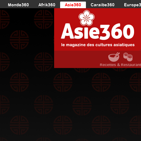
Monde360
Afrik360
Asie360
Caraibe360
Europe
Recettes & Restauran