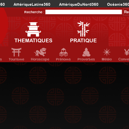
360
AmériqueLatine360
AmériqueDuNord360
Océanie36
Recherche :
THEMATIQUES
PRATIQUE
ts
Tourisme
Horoscope
Prénoms
Proverbes
Météo
Conve