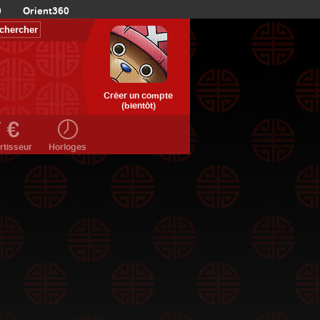
0
Orient360
Créer un compte
(bientôt)
rtisseur
Horloges