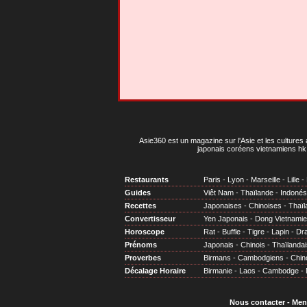
Asie360 est un magazine sur l'Asie et les cultures 
japonais coréens vietnamiens hk 
Restaurants
Paris
-
Lyon
-
Marseille
-
Lille
-
Guides
Viêt Nam
-
Thaïlande
-
Indonés
Recettes
Japonaises
-
Chinoises
-
Thaïl
Convertisseur
Yen Japonais
-
Dong Vietnami
Horoscope
Rat
-
Buffle
-
Tigre
-
Lapin
-
Dr
Prénoms
Japonais
-
Chinois
-
Thaïlandai
Proverbes
Birmans
-
Cambodgiens
-
Chin
Décalage Horaire
Birmanie
-
Laos
-
Cambodge
-
Nous contacter
-
Men