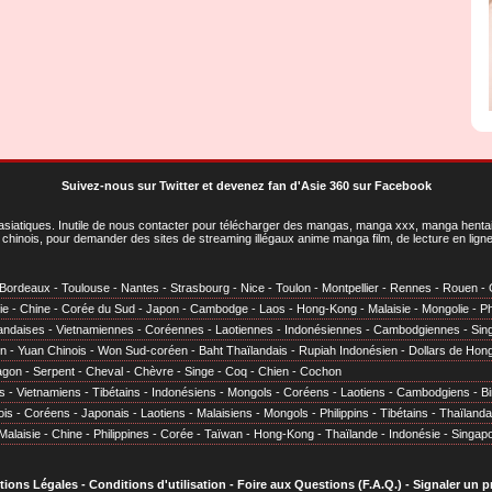
Suivez-nous sur Twitter
et
devenez fan d'Asie 360 sur Facebook
asiatiques
. Inutile de nous contacter pour télécharger des mangas, manga xxx, manga hentai,
chinois, pour demander des sites de streaming illégaux anime manga film, de lecture en li
Bordeaux
-
Toulouse
-
Nantes
-
Strasbourg
-
Nice
-
Toulon
-
Montpellier
-
Rennes
-
Rouen
-
ie
-
Chine
-
Corée du Sud
-
Japon
-
Cambodge
-
Laos
-
Hong-Kong
-
Malaisie
-
Mongolie
-
Ph
andaises
-
Vietnamiennes
-
Coréennes
-
Laotiennes
-
Indonésiennes
-
Cambodgiennes
-
Sin
en
-
Yuan Chinois
-
Won Sud-coréen
-
Baht Thaïlandais
-
Rupiah Indonésien
-
Dollars de Hon
agon
-
Serpent
-
Cheval
-
Chèvre
-
Singe
-
Coq
-
Chien
-
Cochon
s
-
Vietnamiens
-
Tibétains
-
Indonésiens
-
Mongols
-
Coréens
-
Laotiens
-
Cambodgiens
-
B
ois
-
Coréens
-
Japonais
-
Laotiens
-
Malaisiens
-
Mongols
-
Philippins
-
Tibétains
-
Thaïlanda
Malaisie
-
Chine
-
Philippines
-
Corée
-
Taïwan
-
Hong-Kong
-
Thaïlande
-
Indonésie
-
Singap
tions Légales
-
Conditions d'utilisation
-
Foire aux Questions (F.A.Q.)
-
Signaler un 