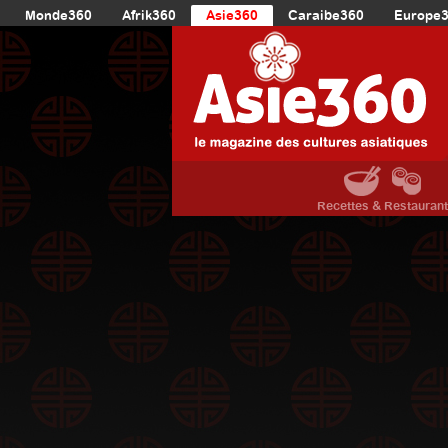
Monde360
Afrik360
Asie360
Caraibe360
Europe
Recettes & Restauran