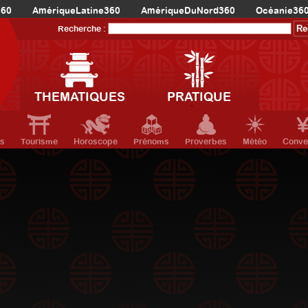
360
AmériqueLatine360
AmériqueDuNord360
Océanie36
Recherche :
THEMATIQUES
PRATIQUE
ts
Tourisme
Horoscope
Prénoms
Proverbes
Météo
Conve