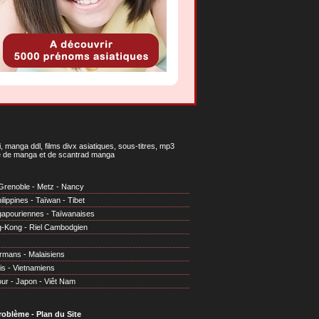
 manga ddl, films divx asiatiques, sous-titres, mp3
gne de manga et de scantrad manga
Grenoble
-
Metz
-
Nancy
ilippines
-
Taïwan
-
Tibet
gapouriennes
-
Taïwanaises
g-Kong
-
Riel Cambodgien
irmans
-
Malaisiens
is
-
Vietnamiens
our
-
Japon
-
Viêt Nam
problème
-
Plan du Site