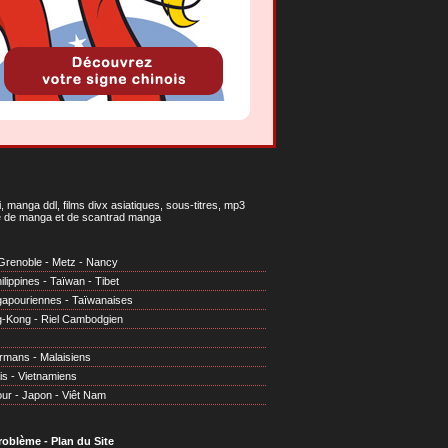
 manga ddl, films divx asiatiques, sous-titres, mp3
gne de manga et de scantrad manga
Grenoble
-
Metz
-
Nancy
ilippines
-
Taïwan
-
Tibet
gapouriennes
-
Taïwanaises
g-Kong
-
Riel Cambodgien
irmans
-
Malaisiens
is
-
Vietnamiens
our
-
Japon
-
Viêt Nam
problème
-
Plan du Site