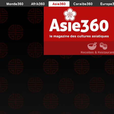
Monde360
Afrik360
Asie360
Caraibe360
Europe
Recettes & Restauran