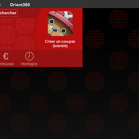
0
Orient360
Créer un compte
(bientôt)
rtisseur
Horloges