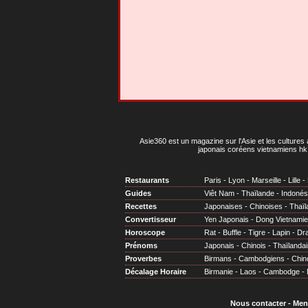
Asie360 est un magazine sur l'Asie et les cultures 
japonais coréens vietnamiens hk 
Restaurants
Paris
-
Lyon
-
Marseille
-
Lille
-
Guides
Viêt Nam
-
Thaïlande
-
Indonés
Recettes
Japonaises
-
Chinoises
-
Thaïl
Convertisseur
Yen Japonais
-
Dong Vietnami
Horoscope
Rat
-
Buffle
-
Tigre
-
Lapin
-
Dr
Prénoms
Japonais
-
Chinois
-
Thaïlandai
Proverbes
Birmans
-
Cambodgiens
-
Chin
Décalage Horaire
Birmanie
-
Laos
-
Cambodge
-
Nous contacter
-
Men