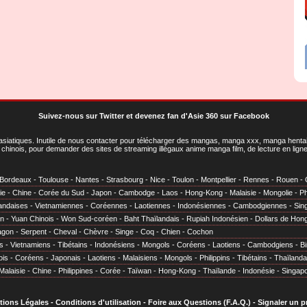
Suivez-nous sur Twitter
et
devenez fan d'Asie 360 sur Facebook
asiatiques
. Inutile de nous contacter pour télécharger des mangas, manga xxx, manga hentai,
chinois, pour demander des sites de streaming illégaux anime manga film, de lecture en li
Bordeaux
-
Toulouse
-
Nantes
-
Strasbourg
-
Nice
-
Toulon
-
Montpellier
-
Rennes
-
Rouen
-
ie
-
Chine
-
Corée du Sud
-
Japon
-
Cambodge
-
Laos
-
Hong-Kong
-
Malaisie
-
Mongolie
-
Ph
andaises
-
Vietnamiennes
-
Coréennes
-
Laotiennes
-
Indonésiennes
-
Cambodgiennes
-
Sin
en
-
Yuan Chinois
-
Won Sud-coréen
-
Baht Thaïlandais
-
Rupiah Indonésien
-
Dollars de Hon
agon
-
Serpent
-
Cheval
-
Chèvre
-
Singe
-
Coq
-
Chien
-
Cochon
s
-
Vietnamiens
-
Tibétains
-
Indonésiens
-
Mongols
-
Coréens
-
Laotiens
-
Cambodgiens
-
B
ois
-
Coréens
-
Japonais
-
Laotiens
-
Malaisiens
-
Mongols
-
Philippins
-
Tibétains
-
Thaïlanda
Malaisie
-
Chine
-
Philippines
-
Corée
-
Taïwan
-
Hong-Kong
-
Thaïlande
-
Indonésie
-
Singap
tions Légales
-
Conditions d'utilisation
-
Foire aux Questions (F.A.Q.)
-
Signaler un 