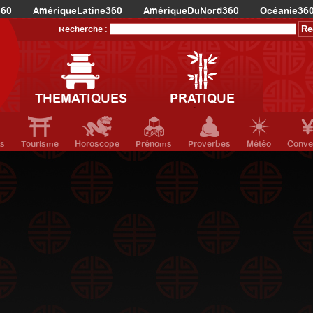
360
AmériqueLatine360
AmériqueDuNord360
Océanie36
Recherche :
THEMATIQUES
PRATIQUE
ts
Tourisme
Horoscope
Prénoms
Proverbes
Météo
Conve