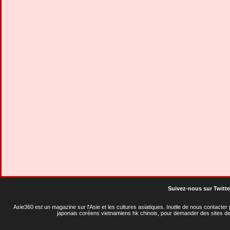
Suivez-nous sur Twitte
Asie360 est un magazine sur l'Asie et les cultures asiatiques
. Inutile de nous contacte
japonais coréens vietnamiens hk chinois, pour demander des sites de