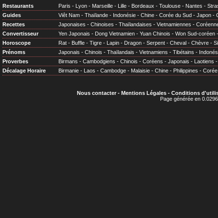
Restaurants
Paris
-
Lyon
-
Marseille
-
Lille
-
Bordeaux
-
Toulouse
-
Nantes
-
Stra
Guides
Viêt Nam
-
Thaïlande
-
Indonésie
-
Chine
-
Corée du Sud
-
Japon
-
Recettes
Japonaises
-
Chinoises
-
Thaïlandaises
-
Vietnamiennes
-
Coréenn
Convertisseur
Yen Japonais
-
Dong Vietnamien
-
Yuan Chinois
-
Won Sud-coréen
Horoscope
Rat
-
Buffle
-
Tigre
-
Lapin
-
Dragon
-
Serpent
-
Cheval
-
Chèvre
-
S
Prénoms
Japonais
-
Chinois
-
Thaïlandais
-
Vietnamiens
-
Tibétains
-
Indonés
Proverbes
Birmans
-
Cambodgiens
-
Chinois
-
Coréens
-
Japonais
-
Laotiens
Décalage Horaire
Birmanie
-
Laos
-
Cambodge
-
Malaisie
-
Chine
-
Philippines
-
Corée
Nous contacter
-
Mentions Légales
-
Conditions d'utili
Page générée en 0.0296