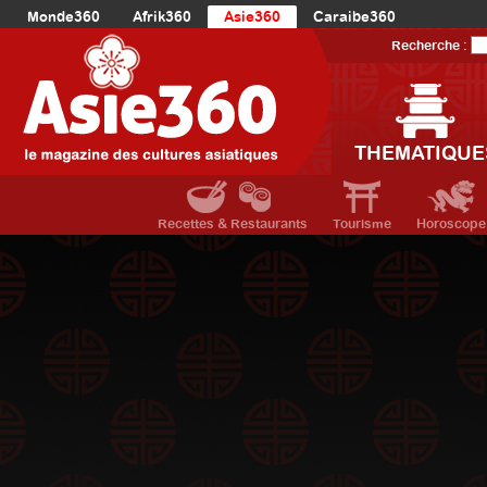
Monde360
Afrik360
Asie360
Caraibe360
Europe360
AmériqueLatine360
AmériqueDuNord360
Recherche :
Océanie360
Orient360
THEMATIQUE
Recettes & Restaurants
Tourisme
Horoscope