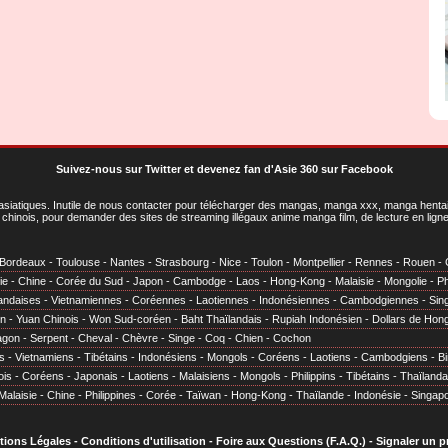
Suivez-nous sur Twitter
et
devenez fan d'Asie 360 sur Facebook
asiatiques
. Inutile de nous contacter pour télécharger des mangas, manga xxx, manga hentai,
chinois, pour demander des sites de streaming illégaux anime manga film, de lecture en li
Bordeaux
-
Toulouse
-
Nantes
-
Strasbourg
-
Nice
-
Toulon
-
Montpellier
-
Rennes
-
Rouen
-
ie
-
Chine
-
Corée du Sud
-
Japon
-
Cambodge
-
Laos
-
Hong-Kong
-
Malaisie
-
Mongolie
-
Ph
andaises
-
Vietnamiennes
-
Coréennes
-
Laotiennes
-
Indonésiennes
-
Cambodgiennes
-
Sin
en
-
Yuan Chinois
-
Won Sud-coréen
-
Baht Thaïlandais
-
Rupiah Indonésien
-
Dollars de Hon
agon
-
Serpent
-
Cheval
-
Chèvre
-
Singe
-
Coq
-
Chien
-
Cochon
s
-
Vietnamiens
-
Tibétains
-
Indonésiens
-
Mongols
-
Coréens
-
Laotiens
-
Cambodgiens
-
B
ois
-
Coréens
-
Japonais
-
Laotiens
-
Malaisiens
-
Mongols
-
Philippins
-
Tibétains
-
Thaïlanda
Malaisie
-
Chine
-
Philippines
-
Corée
-
Taïwan
-
Hong-Kong
-
Thaïlande
-
Indonésie
-
Singap
tions Légales
-
Conditions d'utilisation
-
Foire aux Questions (F.A.Q.)
-
Signaler un 