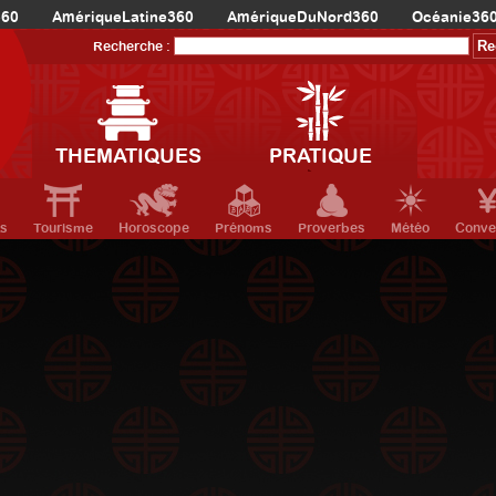
360
AmériqueLatine360
AmériqueDuNord360
Océanie36
Recherche :
THEMATIQUES
PRATIQUE
ts
Tourisme
Horoscope
Prénoms
Proverbes
Météo
Conve