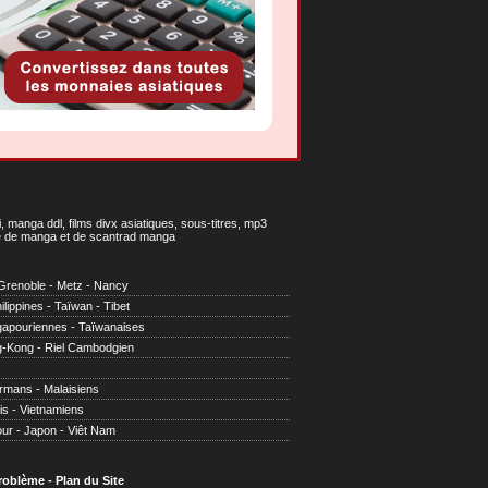
 manga ddl, films divx asiatiques, sous-titres, mp3
gne de manga et de scantrad manga
Grenoble
-
Metz
-
Nancy
ilippines
-
Taïwan
-
Tibet
gapouriennes
-
Taïwanaises
g-Kong
-
Riel Cambodgien
irmans
-
Malaisiens
is
-
Vietnamiens
our
-
Japon
-
Viêt Nam
problème
-
Plan du Site