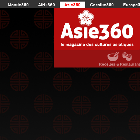
Monde360
Afrik360
Asie360
Caraibe360
Europe
Recettes & Restauran