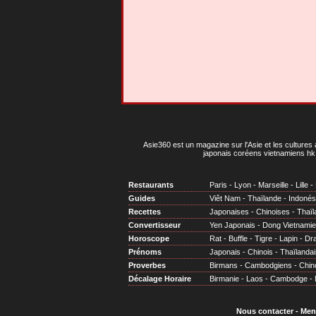
Asie360 est un magazine sur l'Asie et les cultures 
japonais coréens vietnamiens hk 
Restaurants
Paris
-
Lyon
-
Marseille
-
Lille
-
Guides
Viêt Nam
-
Thaïlande
-
Indonés
Recettes
Japonaises
-
Chinoises
-
Thaïl
Convertisseur
Yen Japonais
-
Dong Vietnami
Horoscope
Rat
-
Buffle
-
Tigre
-
Lapin
-
Dr
Prénoms
Japonais
-
Chinois
-
Thaïlandai
Proverbes
Birmans
-
Cambodgiens
-
Chin
Décalage Horaire
Birmanie
-
Laos
-
Cambodge
-
Nous contacter
-
Men