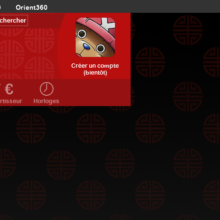
0
Orient360
Créer un compte
(bientôt)
rtisseur
Horloges