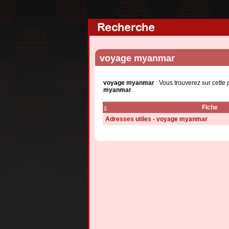
Recherche
voyage myanmar
voyage myanmar
: Vous trouverez sur cette
myanmar
Fiche
Adresses utiles - voyage myanmar