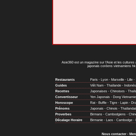
Asie360 est un magazine sur l'Asie et les cultures 
japonais coréens vietnamiens hk 
Restaurants
Paris
-
Lyon
-
Marseille
-
Lille
-
Guides
Viêt Nam
-
Thaïlande
-
Indonés
Recettes
Japonaises
-
Chinoises
-
Thaïl
Convertisseur
Yen Japonais
-
Dong Vietnami
Horoscope
Rat
-
Buffle
-
Tigre
-
Lapin
-
Dr
Prénoms
Japonais
-
Chinois
-
Thaïlandai
Proverbes
Birmans
-
Cambodgiens
-
Chin
Décalage Horaire
Birmanie
-
Laos
-
Cambodge
-
Nous contacter
-
Men