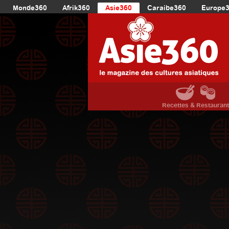
Monde360
Afrik360
Asie360
Caraibe360
Europe
Recettes & Restauran