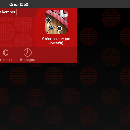
0
Orient360
Créer un compte
(bientôt)
rtisseur
Horloges