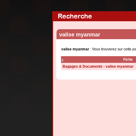
Recherche
valise myanmar
valise myanmar
: Vous trouverez sur cette p
Fiche
Bagages & Documents - valise myanmar