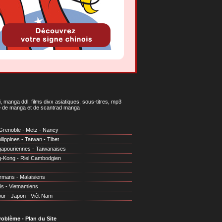
 manga ddl, films divx asiatiques, sous-titres, mp3
gne de manga et de scantrad manga
Grenoble
-
Metz
-
Nancy
ilippines
-
Taïwan
-
Tibet
gapouriennes
-
Taïwanaises
g-Kong
-
Riel Cambodgien
irmans
-
Malaisiens
is
-
Vietnamiens
our
-
Japon
-
Viêt Nam
problème
-
Plan du Site