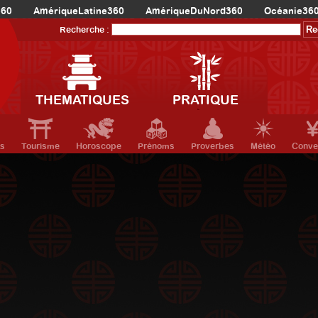
360
AmériqueLatine360
AmériqueDuNord360
Océanie36
Recherche :
THEMATIQUES
PRATIQUE
ts
Tourisme
Horoscope
Prénoms
Proverbes
Météo
Conve