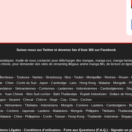
Suivez-nous sur Twitter
et
devenez fan d'Asie 360 sur Facebook
asiatiques
. Inutile de nous contacter pour télécharger des mangas, manga xxx, manga hentai,
chinois, pour demander des sites de streaming illégaux anime manga film, de lecture en li
Bordeaux
-
Toulouse
-
Nantes
-
Strasbourg
-
Nice
-
Toulon
-
Montpellier
-
Rennes
-
Rouen
-
ie
-
Chine
-
Corée du Sud
-
Japon
-
Cambodge
-
Laos
-
Hong-Kong
-
Malaisie
-
Mongolie
-
Ph
andaises
-
Vietnamiennes
-
Coréennes
-
Laotiennes
-
Indonésiennes
-
Cambodgiennes
-
Sin
en
-
Yuan Chinois
-
Won Sud-coréen
-
Baht Thaïlandais
-
Rupiah Indonésien
-
Dollars de Hon
agon
-
Serpent
-
Cheval
-
Chèvre
-
Singe
-
Coq
-
Chien
-
Cochon
s
-
Vietnamiens
-
Tibétains
-
Indonésiens
-
Mongols
-
Coréens
-
Laotiens
-
Cambodgiens
-
B
ois
-
Coréens
-
Japonais
-
Laotiens
-
Malaisiens
-
Mongols
-
Philippins
-
Tibétains
-
Thaïlanda
Malaisie
-
Chine
-
Philippines
-
Corée
-
Taïwan
-
Hong-Kong
-
Thaïlande
-
Indonésie
-
Singap
tions Légales
-
Conditions d'utilisation
-
Foire aux Questions (F.A.Q.)
-
Signaler un 