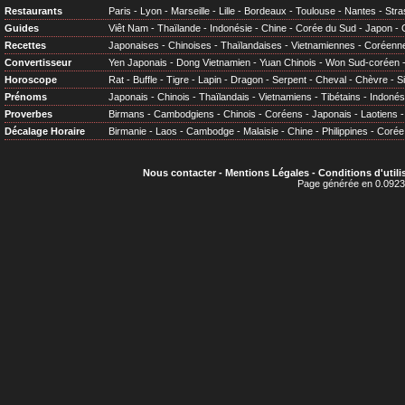
Restaurants
Paris
-
Lyon
-
Marseille
-
Lille
-
Bordeaux
-
Toulouse
-
Nantes
-
Stra
Guides
Viêt Nam
-
Thaïlande
-
Indonésie
-
Chine
-
Corée du Sud
-
Japon
-
Recettes
Japonaises
-
Chinoises
-
Thaïlandaises
-
Vietnamiennes
-
Coréenn
Convertisseur
Yen Japonais
-
Dong Vietnamien
-
Yuan Chinois
-
Won Sud-coréen
Horoscope
Rat
-
Buffle
-
Tigre
-
Lapin
-
Dragon
-
Serpent
-
Cheval
-
Chèvre
-
S
Prénoms
Japonais
-
Chinois
-
Thaïlandais
-
Vietnamiens
-
Tibétains
-
Indonés
Proverbes
Birmans
-
Cambodgiens
-
Chinois
-
Coréens
-
Japonais
-
Laotiens
Décalage Horaire
Birmanie
-
Laos
-
Cambodge
-
Malaisie
-
Chine
-
Philippines
-
Corée
Nous contacter
-
Mentions Légales
-
Conditions d'utili
Page générée en 0.0923