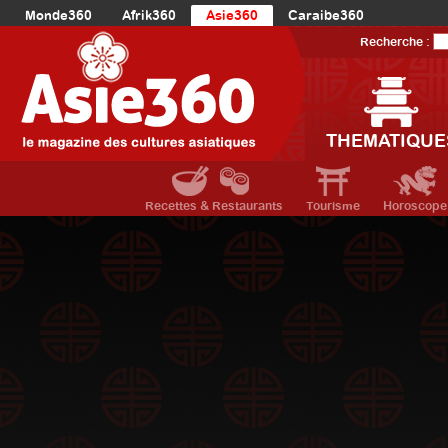
Monde360
Afrik360
Asie360
Caraibe360
Europe360
AmériqueLatine360
AmériqueDuNord360
Recherche :
Océanie360
Orient360
THEMATIQUE
Recettes & Restaurants
Tourisme
Horoscope