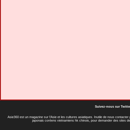
Suivez-nous sur Twitte
Asie360 est un magazine sur l'Asie et les cultures asiatiques
. Inutile de nous contacte
japonais coréens vietnamiens hk chinois, pour demander des sites de