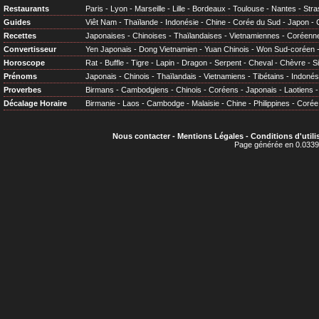
Restaurants
Paris
-
Lyon
-
Marseille
-
Lille
-
Bordeaux
-
Toulouse
-
Nantes
-
Stra
Guides
Viêt Nam
-
Thaïlande
-
Indonésie
-
Chine
-
Corée du Sud
-
Japon
-
Recettes
Japonaises
-
Chinoises
-
Thaïlandaises
-
Vietnamiennes
-
Coréenn
Convertisseur
Yen Japonais
-
Dong Vietnamien
-
Yuan Chinois
-
Won Sud-coréen
Horoscope
Rat
-
Buffle
-
Tigre
-
Lapin
-
Dragon
-
Serpent
-
Cheval
-
Chèvre
-
S
Prénoms
Japonais
-
Chinois
-
Thaïlandais
-
Vietnamiens
-
Tibétains
-
Indonés
Proverbes
Birmans
-
Cambodgiens
-
Chinois
-
Coréens
-
Japonais
-
Laotiens
Décalage Horaire
Birmanie
-
Laos
-
Cambodge
-
Malaisie
-
Chine
-
Philippines
-
Corée
Nous contacter
-
Mentions Légales
-
Conditions d'utili
Page générée en 0.0339