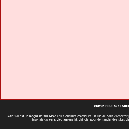
Suivez-nous sur Twitte
Asie360 est un magazine sur l'Asie et les cultures asiatiques
. Inutile de nous contacte
japonais coréens vietnamiens hk chinois, pour demander des sites de