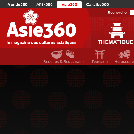
Monde360
Afrik360
Asie360
Caraibe360
Europe360
AmériqueLatine360
AmériqueDuNord360
Recherche :
Océanie360
Orient360
THEMATIQUE
Recettes & Restaurants
Tourisme
Horoscope