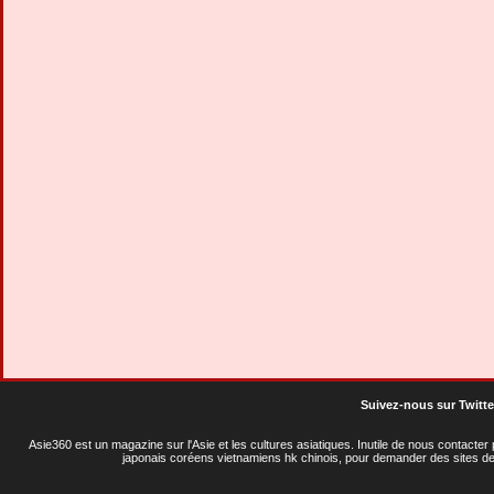
Suivez-nous sur Twitte
Asie360 est un magazine sur l'Asie et les cultures asiatiques
. Inutile de nous contacte
japonais coréens vietnamiens hk chinois, pour demander des sites de