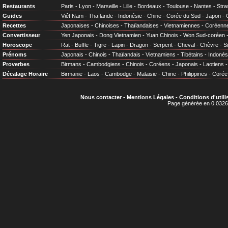
Restaurants
Paris
-
Lyon
-
Marseille
-
Lille
-
Bordeaux
-
Toulouse
-
Nantes
-
Stra
Guides
Viêt Nam
-
Thaïlande
-
Indonésie
-
Chine
-
Corée du Sud
-
Japon
-
Recettes
Japonaises
-
Chinoises
-
Thaïlandaises
-
Vietnamiennes
-
Coréenn
Convertisseur
Yen Japonais
-
Dong Vietnamien
-
Yuan Chinois
-
Won Sud-coréen
Horoscope
Rat
-
Buffle
-
Tigre
-
Lapin
-
Dragon
-
Serpent
-
Cheval
-
Chèvre
-
S
Prénoms
Japonais
-
Chinois
-
Thaïlandais
-
Vietnamiens
-
Tibétains
-
Indonés
Proverbes
Birmans
-
Cambodgiens
-
Chinois
-
Coréens
-
Japonais
-
Laotiens
Décalage Horaire
Birmanie
-
Laos
-
Cambodge
-
Malaisie
-
Chine
-
Philippines
-
Corée
Nous contacter
-
Mentions Légales
-
Conditions d'utili
Page générée en 0.0326