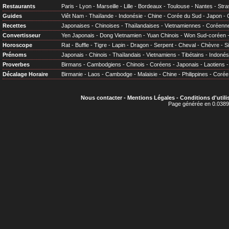
Restaurants
Paris
-
Lyon
-
Marseille
-
Lille
-
Bordeaux
-
Toulouse
-
Nantes
-
Stra
Guides
Viêt Nam
-
Thaïlande
-
Indonésie
-
Chine
-
Corée du Sud
-
Japon
-
Recettes
Japonaises
-
Chinoises
-
Thaïlandaises
-
Vietnamiennes
-
Coréenn
Convertisseur
Yen Japonais
-
Dong Vietnamien
-
Yuan Chinois
-
Won Sud-coréen
Horoscope
Rat
-
Buffle
-
Tigre
-
Lapin
-
Dragon
-
Serpent
-
Cheval
-
Chèvre
-
S
Prénoms
Japonais
-
Chinois
-
Thaïlandais
-
Vietnamiens
-
Tibétains
-
Indonés
Proverbes
Birmans
-
Cambodgiens
-
Chinois
-
Coréens
-
Japonais
-
Laotiens
Décalage Horaire
Birmanie
-
Laos
-
Cambodge
-
Malaisie
-
Chine
-
Philippines
-
Corée
Nous contacter
-
Mentions Légales
-
Conditions d'utili
Page générée en 0.0389