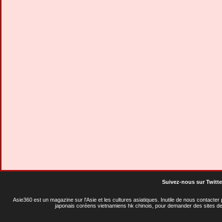
Suivez-nous sur Twitte
Asie360 est un magazine sur l'Asie et les cultures asiatiques
. Inutile de nous contacte
japonais coréens vietnamiens hk chinois, pour demander des sites de