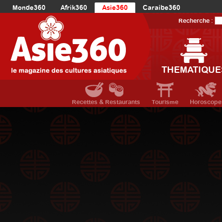
Monde360
Afrik360
Asie360
Caraibe360
Europe360
AmériqueLatine360
AmériqueDuNord360
Recherche :
Océanie360
Orient360
THEMATIQUE
Recettes & Restaurants
Tourisme
Horoscope