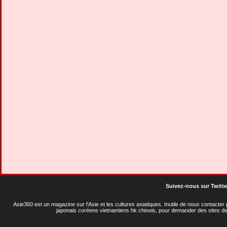
Suivez-nous sur Twitte
Asie360 est un magazine sur l'Asie et les cultures asiatiques
. Inutile de nous contacte
japonais coréens vietnamiens hk chinois, pour demander des sites de