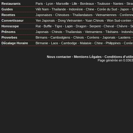
Restaurants
Paris
-
Lyon
-
Marseille
-
Lille
-
Bordeaux
-
Toulouse
-
Nantes
-
Stra
Guides
Viêt Nam
-
Thaïlande
-
Indonésie
-
Chine
-
Corée du Sud
-
Japon
-
Recettes
Japonaises
-
Chinoises
-
Thaïlandaises
-
Vietnamiennes
-
Coréenn
Convertisseur
Yen Japonais
-
Dong Vietnamien
-
Yuan Chinois
-
Won Sud-coréen
Horoscope
Rat
-
Buffle
-
Tigre
-
Lapin
-
Dragon
-
Serpent
-
Cheval
-
Chèvre
-
S
Prénoms
Japonais
-
Chinois
-
Thaïlandais
-
Vietnamiens
-
Tibétains
-
Indonés
Proverbes
Birmans
-
Cambodgiens
-
Chinois
-
Coréens
-
Japonais
-
Laotiens
Décalage Horaire
Birmanie
-
Laos
-
Cambodge
-
Malaisie
-
Chine
-
Philippines
-
Corée
Nous contacter
-
Mentions Légales
-
Conditions d'utili
Page générée en 0.0363