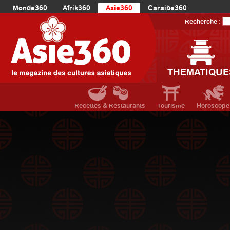
Monde360
Afrik360
Asie360
Caraibe360
Europe360
AmériqueLatine360
AmériqueDuNord360
Recherche :
Océanie360
Orient360
THEMATIQUE
Recettes & Restaurants
Tourisme
Horoscope