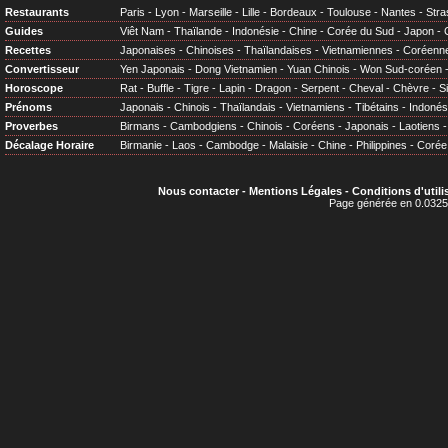
Restaurants
Paris
-
Lyon
-
Marseille
-
Lille
-
Bordeaux
-
Toulouse
-
Nantes
-
Stra
Guides
Viêt Nam
-
Thaïlande
-
Indonésie
-
Chine
-
Corée du Sud
-
Japon
-
Recettes
Japonaises
-
Chinoises
-
Thaïlandaises
-
Vietnamiennes
-
Coréenn
Convertisseur
Yen Japonais
-
Dong Vietnamien
-
Yuan Chinois
-
Won Sud-coréen
Horoscope
Rat
-
Buffle
-
Tigre
-
Lapin
-
Dragon
-
Serpent
-
Cheval
-
Chèvre
-
S
Prénoms
Japonais
-
Chinois
-
Thaïlandais
-
Vietnamiens
-
Tibétains
-
Indonés
Proverbes
Birmans
-
Cambodgiens
-
Chinois
-
Coréens
-
Japonais
-
Laotiens
Décalage Horaire
Birmanie
-
Laos
-
Cambodge
-
Malaisie
-
Chine
-
Philippines
-
Corée
Nous contacter
-
Mentions Légales
-
Conditions d'utili
Page générée en 0.0325