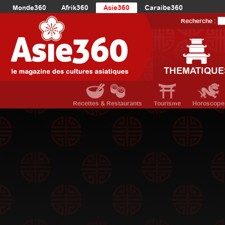
Monde360
Afrik360
Asie360
Caraibe360
Europe360
AmériqueLatine360
AmériqueDuNord360
Recherche :
Océanie360
Orient360
THEMATIQUE
Recettes & Restaurants
Tourisme
Horoscope