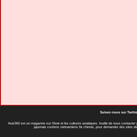
Suivez-nous sur Twitte
Asie360 est un magazine sur l'Asie et les cultures asiatiques
. Inutile de nous contacte
japonais coréens vietnamiens hk chinois, pour demander des sites de