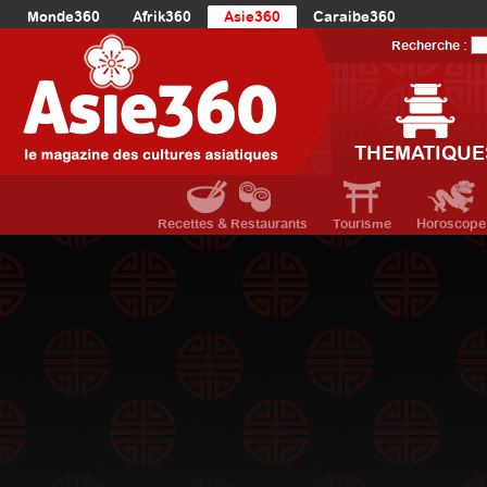
Monde360
Afrik360
Asie360
Caraibe360
Europe360
AmériqueLatine360
AmériqueDuNord360
Recherche :
Océanie360
Orient360
THEMATIQUE
Recettes & Restaurants
Tourisme
Horoscope