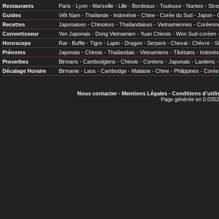
Restaurants
Paris
-
Lyon
-
Marseille
-
Lille
-
Bordeaux
-
Toulouse
-
Nantes
-
Stra
Guides
Viêt Nam
-
Thaïlande
-
Indonésie
-
Chine
-
Corée du Sud
-
Japon
-
Recettes
Japonaises
-
Chinoises
-
Thaïlandaises
-
Vietnamiennes
-
Coréenn
Convertisseur
Yen Japonais
-
Dong Vietnamien
-
Yuan Chinois
-
Won Sud-coréen
Horoscope
Rat
-
Buffle
-
Tigre
-
Lapin
-
Dragon
-
Serpent
-
Cheval
-
Chèvre
-
S
Prénoms
Japonais
-
Chinois
-
Thaïlandais
-
Vietnamiens
-
Tibétains
-
Indonés
Proverbes
Birmans
-
Cambodgiens
-
Chinois
-
Coréens
-
Japonais
-
Laotiens
Décalage Horaire
Birmanie
-
Laos
-
Cambodge
-
Malaisie
-
Chine
-
Philippines
-
Corée
Nous contacter
-
Mentions Légales
-
Conditions d'utili
Page générée en 0.0352