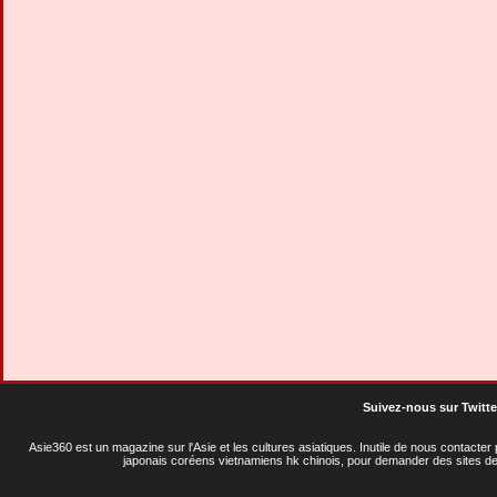
Suivez-nous sur Twitte
Asie360 est un magazine sur l'Asie et les cultures asiatiques
. Inutile de nous contacte
japonais coréens vietnamiens hk chinois, pour demander des sites de