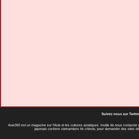
Suivez-nous sur Twitte
Asie360 est un magazine sur l'Asie et les cultures asiatiques
. Inutile de nous contacte
japonais coréens vietnamiens hk chinois, pour demander des sites de