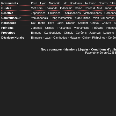
Restaurants
Paris
-
Lyon
-
Marseille
-
Lille
-
Bordeaux
-
Toulouse
-
Nantes
-
Stra
Guides
Viêt Nam
-
Thaïlande
-
Indonésie
-
Chine
-
Corée du Sud
-
Japon
-
Recettes
Japonaises
-
Chinoises
-
Thaïlandaises
-
Vietnamiennes
-
Coréenn
Convertisseur
Yen Japonais
-
Dong Vietnamien
-
Yuan Chinois
-
Won Sud-coréen
Horoscope
Rat
-
Buffle
-
Tigre
-
Lapin
-
Dragon
-
Serpent
-
Cheval
-
Chèvre
-
S
Prénoms
Japonais
-
Chinois
-
Thaïlandais
-
Vietnamiens
-
Tibétains
-
Indonés
Proverbes
Birmans
-
Cambodgiens
-
Chinois
-
Coréens
-
Japonais
-
Laotiens
Décalage Horaire
Birmanie
-
Laos
-
Cambodge
-
Malaisie
-
Chine
-
Philippines
-
Corée
Nous contacter
-
Mentions Légales
-
Conditions d'utili
Page générée en 0.0353