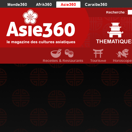
Monde360
Afrik360
Asie360
Caraibe360
Europe360
AmériqueLatine360
AmériqueDuNord360
Recherche :
Océanie360
Orient360
THEMATIQUE
Recettes & Restaurants
Tourisme
Horoscope