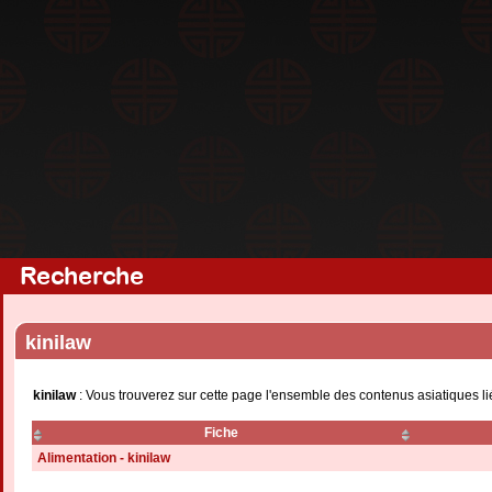
Recherche
kinilaw
kinilaw
: Vous trouverez sur cette page l'ensemble des contenus asiatiques l
Fiche
Alimentation - kinilaw