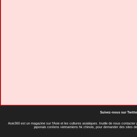
Suivez-nous sur Twitte
Asie360 est un magazine sur l'Asie et les cultures asiatiques
. Inutile de nous contacte
japonais coréens vietnamiens hk chinois, pour demander des sites de