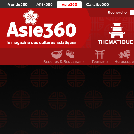
Monde360
Afrik360
Asie360
Caraibe360
Europe360
AmériqueLatine360
AmériqueDuNord360
Recherche :
Océanie360
Orient360
THEMATIQUE
Recettes & Restaurants
Tourisme
Horoscope