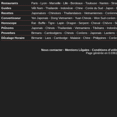
Restaurants
Paris
-
Lyon
-
Marseille
-
Lille
-
Bordeaux
-
Toulouse
-
Nantes
-
Stra
Guides
Viêt Nam
-
Thaïlande
-
Indonésie
-
Chine
-
Corée du Sud
-
Japon
-
Recettes
Japonaises
-
Chinoises
-
Thaïlandaises
-
Vietnamiennes
-
Coréenn
Convertisseur
Yen Japonais
-
Dong Vietnamien
-
Yuan Chinois
-
Won Sud-coréen
Horoscope
Rat
-
Buffle
-
Tigre
-
Lapin
-
Dragon
-
Serpent
-
Cheval
-
Chèvre
-
S
Prénoms
Japonais
-
Chinois
-
Thaïlandais
-
Vietnamiens
-
Tibétains
-
Indonés
Proverbes
Birmans
-
Cambodgiens
-
Chinois
-
Coréens
-
Japonais
-
Laotiens
Décalage Horaire
Birmanie
-
Laos
-
Cambodge
-
Malaisie
-
Chine
-
Philippines
-
Corée
Nous contacter
-
Mentions Légales
-
Conditions d'utili
Page générée en 0.0361