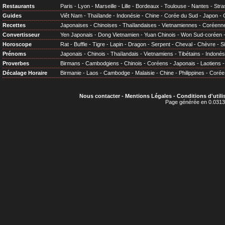
Restaurants
Paris
-
Lyon
-
Marseille
-
Lille
-
Bordeaux
-
Toulouse
-
Nantes
-
Stra
Guides
Viêt Nam
-
Thaïlande
-
Indonésie
-
Chine
-
Corée du Sud
-
Japon
-
Recettes
Japonaises
-
Chinoises
-
Thaïlandaises
-
Vietnamiennes
-
Coréenn
Convertisseur
Yen Japonais
-
Dong Vietnamien
-
Yuan Chinois
-
Won Sud-coréen
Horoscope
Rat
-
Buffle
-
Tigre
-
Lapin
-
Dragon
-
Serpent
-
Cheval
-
Chèvre
-
S
Prénoms
Japonais
-
Chinois
-
Thaïlandais
-
Vietnamiens
-
Tibétains
-
Indonés
Proverbes
Birmans
-
Cambodgiens
-
Chinois
-
Coréens
-
Japonais
-
Laotiens
Décalage Horaire
Birmanie
-
Laos
-
Cambodge
-
Malaisie
-
Chine
-
Philippines
-
Corée
Nous contacter
-
Mentions Légales
-
Conditions d'utili
Page générée en 0.0313