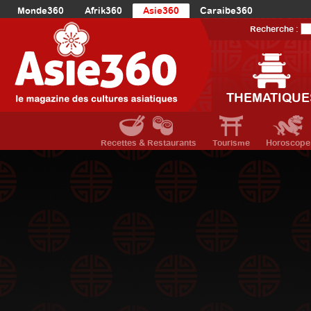
Monde360
Afrik360
Asie360
Caraibe360
Europe360
AmériqueLatine360
AmériqueDuNord360
Recherche :
Océanie360
Orient360
THEMATIQUE
Recettes & Restaurants
Tourisme
Horoscope