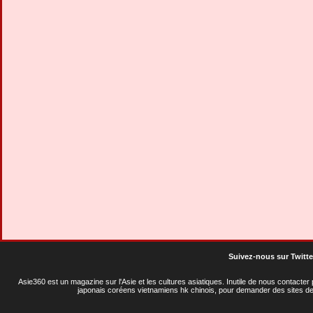
Suivez-nous sur Twitte
Asie360 est un magazine sur l'Asie et les cultures asiatiques
. Inutile de nous contacte
japonais coréens vietnamiens hk chinois, pour demander des sites de