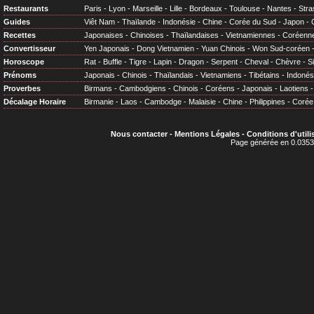
Restaurants
Paris
-
Lyon
-
Marseille
-
Lille
-
Bordeaux
-
Toulouse
-
Nantes
-
Stra
Guides
Viêt Nam
-
Thaïlande
-
Indonésie
-
Chine
-
Corée du Sud
-
Japon
-
Recettes
Japonaises
-
Chinoises
-
Thaïlandaises
-
Vietnamiennes
-
Coréenn
Convertisseur
Yen Japonais
-
Dong Vietnamien
-
Yuan Chinois
-
Won Sud-coréen
Horoscope
Rat
-
Buffle
-
Tigre
-
Lapin
-
Dragon
-
Serpent
-
Cheval
-
Chèvre
-
S
Prénoms
Japonais
-
Chinois
-
Thaïlandais
-
Vietnamiens
-
Tibétains
-
Indonés
Proverbes
Birmans
-
Cambodgiens
-
Chinois
-
Coréens
-
Japonais
-
Laotiens
Décalage Horaire
Birmanie
-
Laos
-
Cambodge
-
Malaisie
-
Chine
-
Philippines
-
Corée
Nous contacter
-
Mentions Légales
-
Conditions d'utili
Page générée en 0.0353