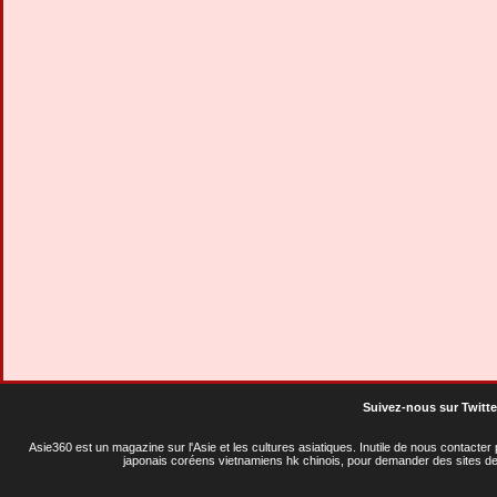
Suivez-nous sur Twitte
Asie360 est un magazine sur l'Asie et les cultures asiatiques
. Inutile de nous contacte
japonais coréens vietnamiens hk chinois, pour demander des sites de