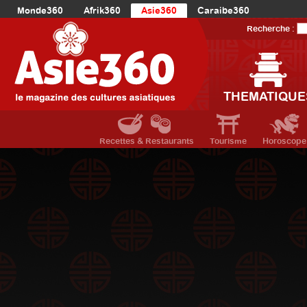
Monde360
Afrik360
Asie360
Caraibe360
Europe360
AmériqueLatine360
AmériqueDuNord360
Recherche :
Océanie360
Orient360
THEMATIQUE
Recettes & Restaurants
Tourisme
Horoscope