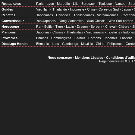
Restaurants
Paris
-
Lyon
-
Marseille
-
Lille
-
Bordeaux
-
Toulouse
-
Nantes
-
Stra
Guides
Viêt Nam
-
Thaïlande
-
Indonésie
-
Chine
-
Corée du Sud
-
Japon
-
Recettes
Japonaises
-
Chinoises
-
Thaïlandaises
-
Vietnamiennes
-
Coréenn
Convertisseur
Yen Japonais
-
Dong Vietnamien
-
Yuan Chinois
-
Won Sud-coréen
Horoscope
Rat
-
Buffle
-
Tigre
-
Lapin
-
Dragon
-
Serpent
-
Cheval
-
Chèvre
-
S
Prénoms
Japonais
-
Chinois
-
Thaïlandais
-
Vietnamiens
-
Tibétains
-
Indonés
Proverbes
Birmans
-
Cambodgiens
-
Chinois
-
Coréens
-
Japonais
-
Laotiens
Décalage Horaire
Birmanie
-
Laos
-
Cambodge
-
Malaisie
-
Chine
-
Philippines
-
Corée
Nous contacter
-
Mentions Légales
-
Conditions d'utili
Page générée en 0.0317