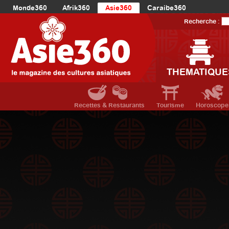
Monde360
Afrik360
Asie360
Caraibe360
Europe360
AmériqueLatine360
AmériqueDuNord360
Recherche :
Océanie360
Orient360
THEMATIQUE
Recettes & Restaurants
Tourisme
Horoscope