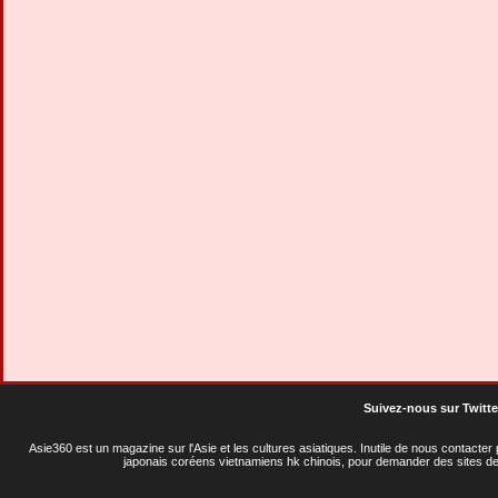
Suivez-nous sur Twitte
Asie360 est un magazine sur l'Asie et les cultures asiatiques
. Inutile de nous contacte
japonais coréens vietnamiens hk chinois, pour demander des sites de