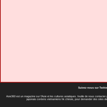
Suivez-nous sur Twitte
Asie360 est un magazine sur l'Asie et les cultures asiatiques
. Inutile de nous contacte
japonais coréens vietnamiens hk chinois, pour demander des sites de