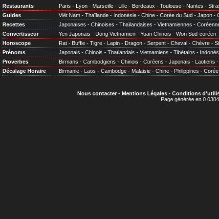
Restaurants
Paris
-
Lyon
-
Marseille
-
Lille
-
Bordeaux
-
Toulouse
-
Nantes
-
Stra
Guides
Viêt Nam
-
Thaïlande
-
Indonésie
-
Chine
-
Corée du Sud
-
Japon
-
Recettes
Japonaises
-
Chinoises
-
Thaïlandaises
-
Vietnamiennes
-
Coréenn
Convertisseur
Yen Japonais
-
Dong Vietnamien
-
Yuan Chinois
-
Won Sud-coréen
Horoscope
Rat
-
Buffle
-
Tigre
-
Lapin
-
Dragon
-
Serpent
-
Cheval
-
Chèvre
-
S
Prénoms
Japonais
-
Chinois
-
Thaïlandais
-
Vietnamiens
-
Tibétains
-
Indonés
Proverbes
Birmans
-
Cambodgiens
-
Chinois
-
Coréens
-
Japonais
-
Laotiens
Décalage Horaire
Birmanie
-
Laos
-
Cambodge
-
Malaisie
-
Chine
-
Philippines
-
Corée
Nous contacter
-
Mentions Légales
-
Conditions d'utili
Page générée en 0.0384