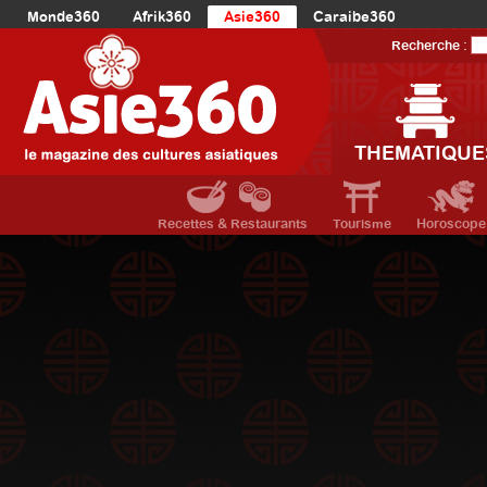
Monde360
Afrik360
Asie360
Caraibe360
Europe360
AmériqueLatine360
AmériqueDuNord360
Recherche :
Océanie360
Orient360
THEMATIQUE
Recettes & Restaurants
Tourisme
Horoscope