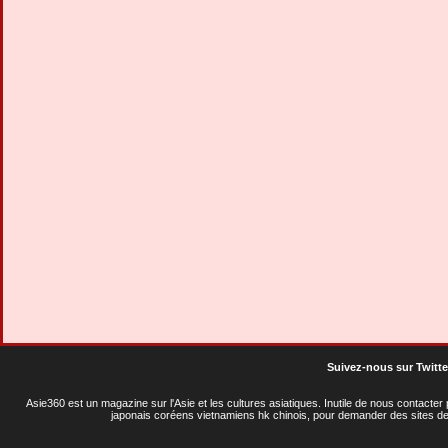
Suivez-nous sur Twitte
Asie360 est un magazine sur l'Asie et les cultures asiatiques
. Inutile de nous contacte
japonais coréens vietnamiens hk chinois, pour demander des sites de