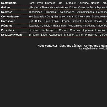
Restaurants
Paris
-
Lyon
-
Marseille
-
Lille
-
Bordeaux
-
Toulouse
-
Nantes
-
Stra
Guides
Viêt Nam
-
Thaïlande
-
Indonésie
-
Chine
-
Corée du Sud
-
Japon
-
Recettes
Japonaises
-
Chinoises
-
Thaïlandaises
-
Vietnamiennes
-
Coréenn
Convertisseur
Yen Japonais
-
Dong Vietnamien
-
Yuan Chinois
-
Won Sud-coréen
Horoscope
Rat
-
Buffle
-
Tigre
-
Lapin
-
Dragon
-
Serpent
-
Cheval
-
Chèvre
-
S
Prénoms
Japonais
-
Chinois
-
Thaïlandais
-
Vietnamiens
-
Tibétains
-
Indonés
Proverbes
Birmans
-
Cambodgiens
-
Chinois
-
Coréens
-
Japonais
-
Laotiens
Décalage Horaire
Birmanie
-
Laos
-
Cambodge
-
Malaisie
-
Chine
-
Philippines
-
Corée
Nous contacter
-
Mentions Légales
-
Conditions d'utili
Page générée en 0.0316