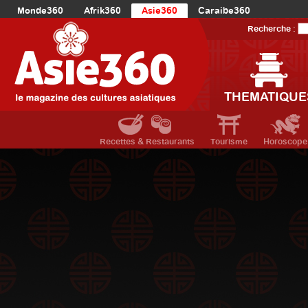
Monde360
Afrik360
Asie360
Caraibe360
Europe360
AmériqueLatine360
AmériqueDuNord360
Recherche :
Océanie360
Orient360
THEMATIQUE
Recettes & Restaurants
Tourisme
Horoscope