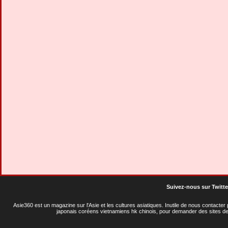
Suivez-nous sur Twitte
Asie360 est un magazine sur l'Asie et les cultures asiatiques
. Inutile de nous contacte
japonais coréens vietnamiens hk chinois, pour demander des sites de