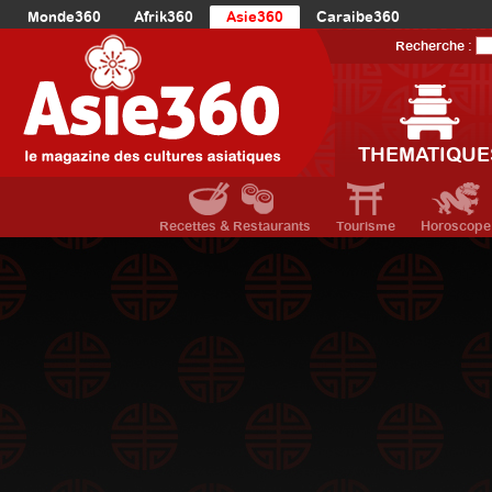
Monde360
Afrik360
Asie360
Caraibe360
Europe360
AmériqueLatine360
AmériqueDuNord360
Recherche :
Océanie360
Orient360
THEMATIQUE
Recettes & Restaurants
Tourisme
Horoscope