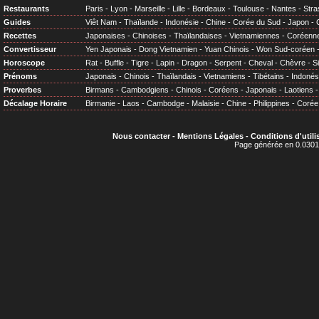
Restaurants
Paris
-
Lyon
-
Marseille
-
Lille
-
Bordeaux
-
Toulouse
-
Nantes
-
Stra
Guides
Viêt Nam
-
Thaïlande
-
Indonésie
-
Chine
-
Corée du Sud
-
Japon
-
Recettes
Japonaises
-
Chinoises
-
Thaïlandaises
-
Vietnamiennes
-
Coréenn
Convertisseur
Yen Japonais
-
Dong Vietnamien
-
Yuan Chinois
-
Won Sud-coréen
Horoscope
Rat
-
Buffle
-
Tigre
-
Lapin
-
Dragon
-
Serpent
-
Cheval
-
Chèvre
-
S
Prénoms
Japonais
-
Chinois
-
Thaïlandais
-
Vietnamiens
-
Tibétains
-
Indonés
Proverbes
Birmans
-
Cambodgiens
-
Chinois
-
Coréens
-
Japonais
-
Laotiens
Décalage Horaire
Birmanie
-
Laos
-
Cambodge
-
Malaisie
-
Chine
-
Philippines
-
Corée
Nous contacter
-
Mentions Légales
-
Conditions d'utili
Page générée en 0.0301