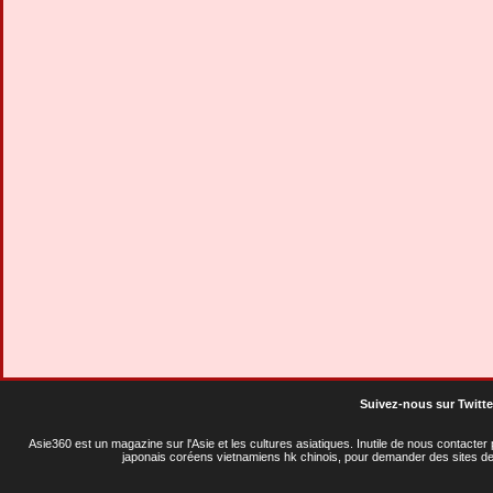
Suivez-nous sur Twitte
Asie360 est un magazine sur l'Asie et les cultures asiatiques
. Inutile de nous contacte
japonais coréens vietnamiens hk chinois, pour demander des sites de