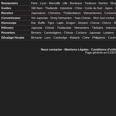
Restaurants
Paris
-
Lyon
-
Marseille
-
Lille
-
Bordeaux
-
Toulouse
-
Nantes
-
Stra
Guides
Viêt Nam
-
Thaïlande
-
Indonésie
-
Chine
-
Corée du Sud
-
Japon
-
Recettes
Japonaises
-
Chinoises
-
Thaïlandaises
-
Vietnamiennes
-
Coréenn
Convertisseur
Yen Japonais
-
Dong Vietnamien
-
Yuan Chinois
-
Won Sud-coréen
Horoscope
Rat
-
Buffle
-
Tigre
-
Lapin
-
Dragon
-
Serpent
-
Cheval
-
Chèvre
-
S
Prénoms
Japonais
-
Chinois
-
Thaïlandais
-
Vietnamiens
-
Tibétains
-
Indonés
Proverbes
Birmans
-
Cambodgiens
-
Chinois
-
Coréens
-
Japonais
-
Laotiens
Décalage Horaire
Birmanie
-
Laos
-
Cambodge
-
Malaisie
-
Chine
-
Philippines
-
Corée
Nous contacter
-
Mentions Légales
-
Conditions d'utili
Page générée en 0.0307