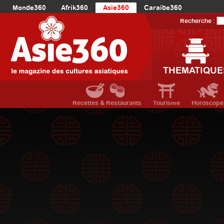
Monde360
Afrik360
Asie360
Caraibe360
Europe360
AmériqueLatine360
AmériqueDuNord360
Recherche :
Océanie360
Orient360
THEMATIQUE
Recettes & Restaurants
Tourisme
Horoscope