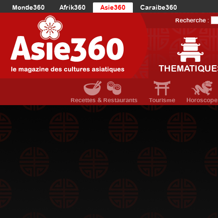
Monde360
Afrik360
Asie360
Caraibe360
Europe360
AmériqueLatine360
AmériqueDuNord360
Recherche :
Océanie360
Orient360
THEMATIQUE
Recettes & Restaurants
Tourisme
Horoscope