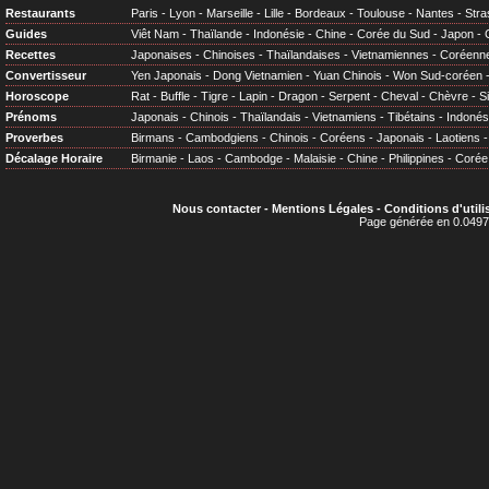
Restaurants
Paris
-
Lyon
-
Marseille
-
Lille
-
Bordeaux
-
Toulouse
-
Nantes
-
Stra
Guides
Viêt Nam
-
Thaïlande
-
Indonésie
-
Chine
-
Corée du Sud
-
Japon
-
Recettes
Japonaises
-
Chinoises
-
Thaïlandaises
-
Vietnamiennes
-
Coréenn
Convertisseur
Yen Japonais
-
Dong Vietnamien
-
Yuan Chinois
-
Won Sud-coréen
Horoscope
Rat
-
Buffle
-
Tigre
-
Lapin
-
Dragon
-
Serpent
-
Cheval
-
Chèvre
-
S
Prénoms
Japonais
-
Chinois
-
Thaïlandais
-
Vietnamiens
-
Tibétains
-
Indonés
Proverbes
Birmans
-
Cambodgiens
-
Chinois
-
Coréens
-
Japonais
-
Laotiens
Décalage Horaire
Birmanie
-
Laos
-
Cambodge
-
Malaisie
-
Chine
-
Philippines
-
Corée
Nous contacter
-
Mentions Légales
-
Conditions d'utili
Page générée en 0.0497