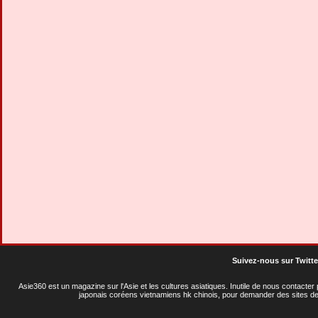
Suivez-nous sur Twitte
Asie360 est un magazine sur l'Asie et les cultures asiatiques
. Inutile de nous contacte
japonais coréens vietnamiens hk chinois, pour demander des sites de