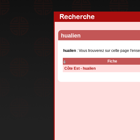
Recherche
hualien
hualien
: Vous trouverez sur cette page l'ens
Fiche
Côte Est - hualien