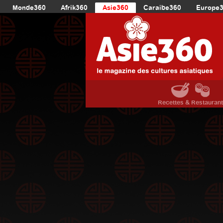
Monde360
Afrik360
Asie360
Caraibe360
Europe
Recettes & Restauran