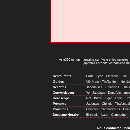
Asie360 est un magazine sur l'Asie et les cultures 
japonais coréens vietnamiens hk 
Restaurants
Paris
-
Lyon
-
Marseille
-
Lille
-
Guides
Viêt Nam
-
Thaïlande
-
Indonés
Recettes
Japonaises
-
Chinoises
-
Thaïl
Convertisseur
Yen Japonais
-
Dong Vietnami
Horoscope
Rat
-
Buffle
-
Tigre
-
Lapin
-
Dr
Prénoms
Japonais
-
Chinois
-
Thaïlandai
Proverbes
Birmans
-
Cambodgiens
-
Chin
Décalage Horaire
Birmanie
-
Laos
-
Cambodge
-
Nous contacter
-
Men