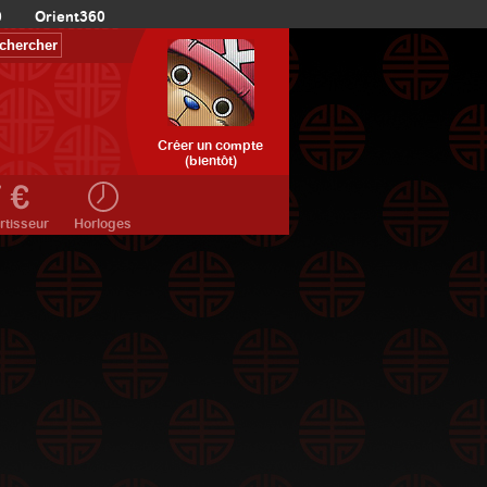
0
Orient360
Créer un compte
(bientôt)
rtisseur
Horloges