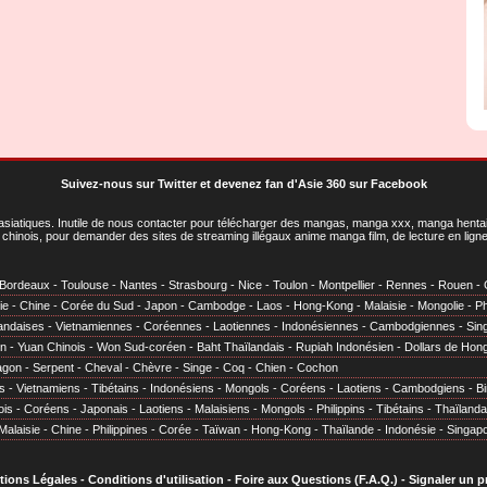
Suivez-nous sur Twitter
et
devenez fan d'Asie 360 sur Facebook
asiatiques
. Inutile de nous contacter pour télécharger des mangas, manga xxx, manga hentai,
chinois, pour demander des sites de streaming illégaux anime manga film, de lecture en li
Bordeaux
-
Toulouse
-
Nantes
-
Strasbourg
-
Nice
-
Toulon
-
Montpellier
-
Rennes
-
Rouen
-
ie
-
Chine
-
Corée du Sud
-
Japon
-
Cambodge
-
Laos
-
Hong-Kong
-
Malaisie
-
Mongolie
-
Ph
andaises
-
Vietnamiennes
-
Coréennes
-
Laotiennes
-
Indonésiennes
-
Cambodgiennes
-
Sin
en
-
Yuan Chinois
-
Won Sud-coréen
-
Baht Thaïlandais
-
Rupiah Indonésien
-
Dollars de Hon
agon
-
Serpent
-
Cheval
-
Chèvre
-
Singe
-
Coq
-
Chien
-
Cochon
s
-
Vietnamiens
-
Tibétains
-
Indonésiens
-
Mongols
-
Coréens
-
Laotiens
-
Cambodgiens
-
B
ois
-
Coréens
-
Japonais
-
Laotiens
-
Malaisiens
-
Mongols
-
Philippins
-
Tibétains
-
Thaïlanda
Malaisie
-
Chine
-
Philippines
-
Corée
-
Taïwan
-
Hong-Kong
-
Thaïlande
-
Indonésie
-
Singap
tions Légales
-
Conditions d'utilisation
-
Foire aux Questions (F.A.Q.)
-
Signaler un 