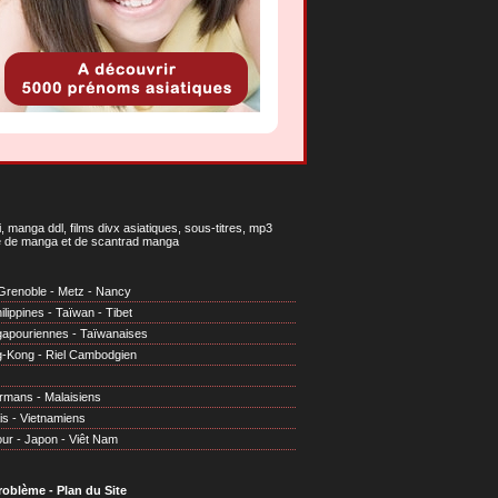
 manga ddl, films divx asiatiques, sous-titres, mp3
gne de manga et de scantrad manga
Grenoble
-
Metz
-
Nancy
ilippines
-
Taïwan
-
Tibet
gapouriennes
-
Taïwanaises
g-Kong
-
Riel Cambodgien
irmans
-
Malaisiens
is
-
Vietnamiens
our
-
Japon
-
Viêt Nam
problème
-
Plan du Site