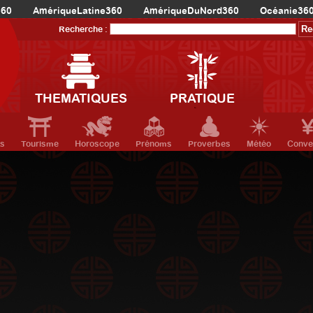
360
AmériqueLatine360
AmériqueDuNord360
Océanie36
Recherche :
THEMATIQUES
PRATIQUE
ts
Tourisme
Horoscope
Prénoms
Proverbes
Météo
Conve