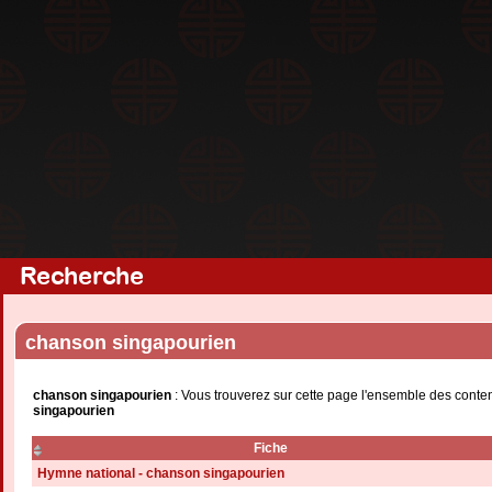
Recherche
chanson singapourien
chanson singapourien
: Vous trouverez sur cette page l'ensemble des conten
singapourien
Fiche
Hymne national - chanson singapourien