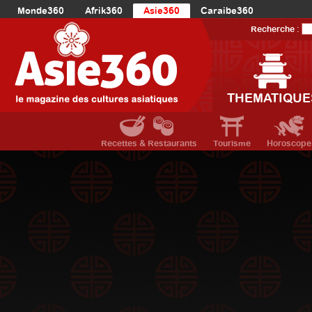
Monde360
Afrik360
Asie360
Caraibe360
Europe360
AmériqueLatine360
AmériqueDuNord360
Recherche :
Océanie360
Orient360
THEMATIQUE
Recettes & Restaurants
Tourisme
Horoscope