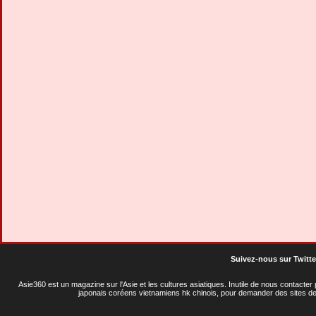
Suivez-nous sur Twitte
Asie360 est un magazine sur l'Asie et les cultures asiatiques
. Inutile de nous contacte
japonais coréens vietnamiens hk chinois, pour demander des sites de