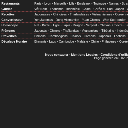
Restaurants
Paris
-
Lyon
-
Marseille
-
Lille
-
Bordeaux
-
Toulouse
-
Nantes
-
Stra
Guides
Viêt Nam
-
Thaïlande
-
Indonésie
-
Chine
-
Corée du Sud
-
Japon
-
Recettes
Japonaises
-
Chinoises
-
Thaïlandaises
-
Vietnamiennes
-
Coréenn
Convertisseur
Yen Japonais
-
Dong Vietnamien
-
Yuan Chinois
-
Won Sud-coréen
Horoscope
Rat
-
Buffle
-
Tigre
-
Lapin
-
Dragon
-
Serpent
-
Cheval
-
Chèvre
-
S
Prénoms
Japonais
-
Chinois
-
Thaïlandais
-
Vietnamiens
-
Tibétains
-
Indonés
Proverbes
Birmans
-
Cambodgiens
-
Chinois
-
Coréens
-
Japonais
-
Laotiens
Décalage Horaire
Birmanie
-
Laos
-
Cambodge
-
Malaisie
-
Chine
-
Philippines
-
Corée
Nous contacter
-
Mentions Légales
-
Conditions d'utili
Page générée en 0.0292