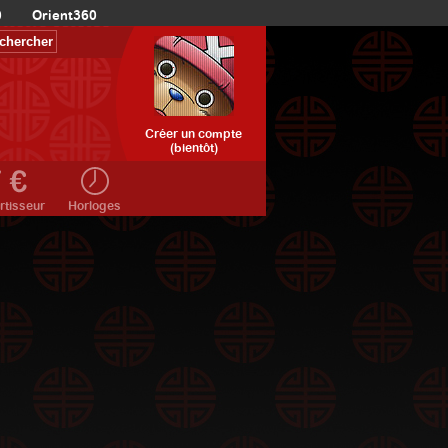
0
Orient360
Créer un compte
(bientôt)
rtisseur
Horloges