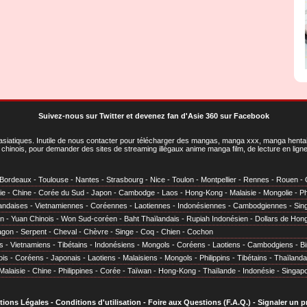
Suivez-nous sur Twitter
et
devenez fan d'Asie 360 sur Facebook
asiatiques
. Inutile de nous contacter pour télécharger des mangas, manga xxx, manga hentai,
chinois, pour demander des sites de streaming illégaux anime manga film, de lecture en li
Bordeaux
-
Toulouse
-
Nantes
-
Strasbourg
-
Nice
-
Toulon
-
Montpellier
-
Rennes
-
Rouen
-
ie
-
Chine
-
Corée du Sud
-
Japon
-
Cambodge
-
Laos
-
Hong-Kong
-
Malaisie
-
Mongolie
-
Ph
andaises
-
Vietnamiennes
-
Coréennes
-
Laotiennes
-
Indonésiennes
-
Cambodgiennes
-
Sin
en
-
Yuan Chinois
-
Won Sud-coréen
-
Baht Thaïlandais
-
Rupiah Indonésien
-
Dollars de Hon
agon
-
Serpent
-
Cheval
-
Chèvre
-
Singe
-
Coq
-
Chien
-
Cochon
s
-
Vietnamiens
-
Tibétains
-
Indonésiens
-
Mongols
-
Coréens
-
Laotiens
-
Cambodgiens
-
B
ois
-
Coréens
-
Japonais
-
Laotiens
-
Malaisiens
-
Mongols
-
Philippins
-
Tibétains
-
Thaïlanda
Malaisie
-
Chine
-
Philippines
-
Corée
-
Taïwan
-
Hong-Kong
-
Thaïlande
-
Indonésie
-
Singap
tions Légales
-
Conditions d'utilisation
-
Foire aux Questions (F.A.Q.)
-
Signaler un 