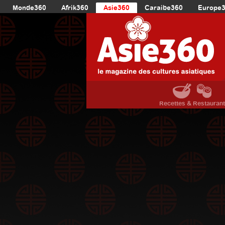
Monde360
Afrik360
Asie360
Caraibe360
Europe
Recettes & Restauran