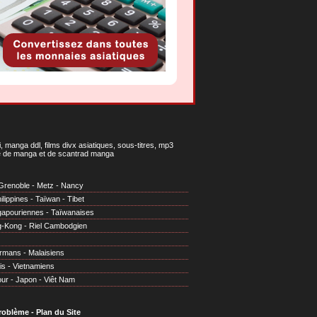
 manga ddl, films divx asiatiques, sous-titres, mp3
gne de manga et de scantrad manga
Grenoble
-
Metz
-
Nancy
ilippines
-
Taïwan
-
Tibet
gapouriennes
-
Taïwanaises
g-Kong
-
Riel Cambodgien
irmans
-
Malaisiens
is
-
Vietnamiens
our
-
Japon
-
Viêt Nam
problème
-
Plan du Site