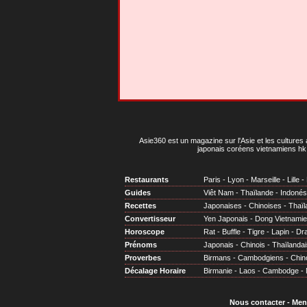
Asie360 est un magazine sur l'Asie et les cultures 
japonais coréens vietnamiens hk 
Restaurants
Paris
-
Lyon
-
Marseille
-
Lille
-
Guides
Viêt Nam
-
Thaïlande
-
Indonés
Recettes
Japonaises
-
Chinoises
-
Thaïl
Convertisseur
Yen Japonais
-
Dong Vietnami
Horoscope
Rat
-
Buffle
-
Tigre
-
Lapin
-
Dr
Prénoms
Japonais
-
Chinois
-
Thaïlandai
Proverbes
Birmans
-
Cambodgiens
-
Chin
Décalage Horaire
Birmanie
-
Laos
-
Cambodge
-
Nous contacter
-
Men