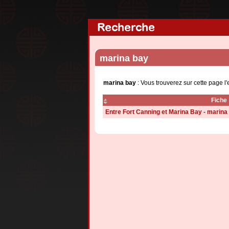
Recherche
marina bay
marina bay
: Vous trouverez sur cette page l
Fiche
Entre Fort Canning et Marina Bay - marina