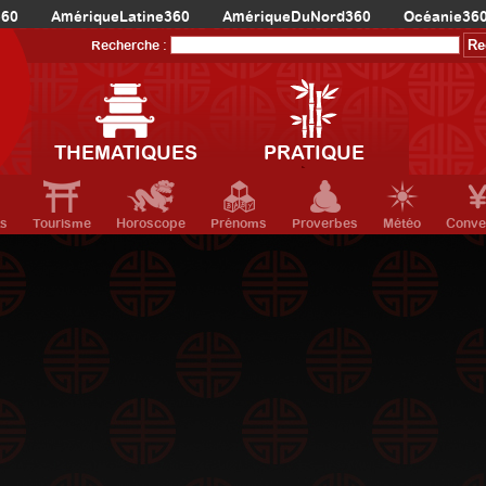
360
AmériqueLatine360
AmériqueDuNord360
Océanie36
Recherche :
THEMATIQUES
PRATIQUE
ts
Tourisme
Horoscope
Prénoms
Proverbes
Météo
Conve