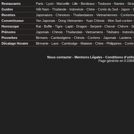
Restaurants
Paris
-
Lyon
-
Marseille
-
Lille
-
Bordeaux
-
Toulouse
-
Nantes
-
Stra
Guides
Viêt Nam
-
Thaïlande
-
Indonésie
-
Chine
-
Corée du Sud
-
Japon
-
Recettes
Japonaises
-
Chinoises
-
Thaïlandaises
-
Vietnamiennes
-
Coréenn
Convertisseur
Yen Japonais
-
Dong Vietnamien
-
Yuan Chinois
-
Won Sud-coréen
Horoscope
Rat
-
Buffle
-
Tigre
-
Lapin
-
Dragon
-
Serpent
-
Cheval
-
Chèvre
-
S
Prénoms
Japonais
-
Chinois
-
Thaïlandais
-
Vietnamiens
-
Tibétains
-
Indonés
Proverbes
Birmans
-
Cambodgiens
-
Chinois
-
Coréens
-
Japonais
-
Laotiens
Décalage Horaire
Birmanie
-
Laos
-
Cambodge
-
Malaisie
-
Chine
-
Philippines
-
Corée
Nous contacter
-
Mentions Légales
-
Conditions d'utili
Page générée en 0.0369