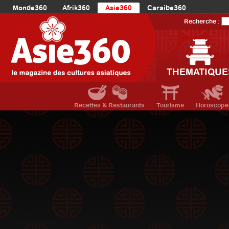
Monde360
Afrik360
Asie360
Caraibe360
Europe360
AmériqueLatine360
AmériqueDuNord360
Recherche :
Océanie360
Orient360
THEMATIQUE
Recettes & Restaurants
Tourisme
Horoscope