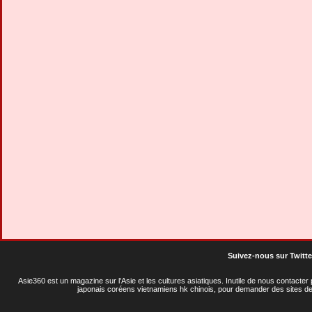
Suivez-nous sur Twitte
Asie360 est un magazine sur l'Asie et les cultures asiatiques
. Inutile de nous contacte
japonais coréens vietnamiens hk chinois, pour demander des sites de