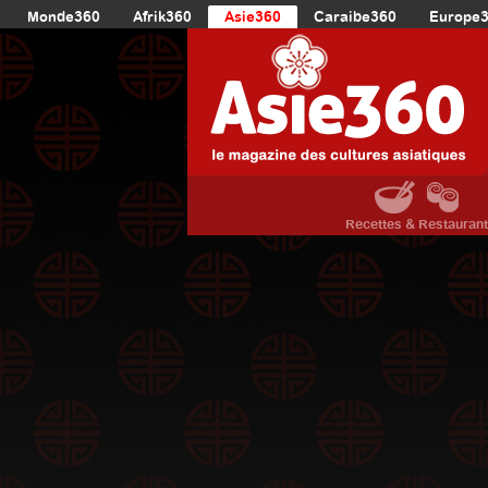
Monde360
Afrik360
Asie360
Caraibe360
Europe
Recettes & Restauran