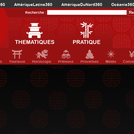
360
AmériqueLatine360
AmériqueDuNord360
Océanie36
Recherche :
THEMATIQUES
PRATIQUE
ts
Tourisme
Horoscope
Prénoms
Proverbes
Météo
Conve