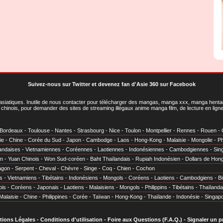
Suivez-nous sur Twitter
et
devenez fan d'Asie 360 sur Facebook
asiatiques
. Inutile de nous contacter pour télécharger des mangas, manga xxx, manga hentai,
chinois, pour demander des sites de streaming illégaux anime manga film, de lecture en li
Bordeaux
-
Toulouse
-
Nantes
-
Strasbourg
-
Nice
-
Toulon
-
Montpellier
-
Rennes
-
Rouen
-
ie
-
Chine
-
Corée du Sud
-
Japon
-
Cambodge
-
Laos
-
Hong-Kong
-
Malaisie
-
Mongolie
-
Ph
andaises
-
Vietnamiennes
-
Coréennes
-
Laotiennes
-
Indonésiennes
-
Cambodgiennes
-
Sin
en
-
Yuan Chinois
-
Won Sud-coréen
-
Baht Thaïlandais
-
Rupiah Indonésien
-
Dollars de Hon
agon
-
Serpent
-
Cheval
-
Chèvre
-
Singe
-
Coq
-
Chien
-
Cochon
s
-
Vietnamiens
-
Tibétains
-
Indonésiens
-
Mongols
-
Coréens
-
Laotiens
-
Cambodgiens
-
B
ois
-
Coréens
-
Japonais
-
Laotiens
-
Malaisiens
-
Mongols
-
Philippins
-
Tibétains
-
Thaïlanda
Malaisie
-
Chine
-
Philippines
-
Corée
-
Taïwan
-
Hong-Kong
-
Thaïlande
-
Indonésie
-
Singap
tions Légales
-
Conditions d'utilisation
-
Foire aux Questions (F.A.Q.)
-
Signaler un 