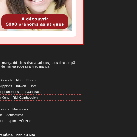
 manga ddl, films divx asiatiques, sous-titres, mp3
gne de manga et de scantrad manga
Grenoble
-
Metz
-
Nancy
ilippines
-
Taïwan
-
Tibet
gapouriennes
-
Taïwanaises
g-Kong
-
Riel Cambodgien
irmans
-
Malaisiens
is
-
Vietnamiens
our
-
Japon
-
Viêt Nam
problème
-
Plan du Site