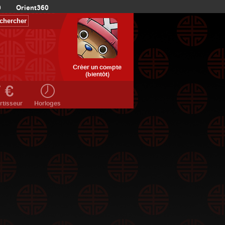
0
Orient360
Créer un compte
(bientôt)
rtisseur
Horloges