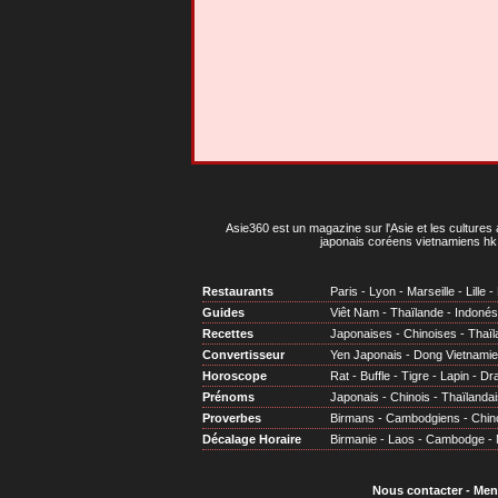
Asie360 est un magazine sur l'Asie et les cultures 
japonais coréens vietnamiens hk 
Restaurants
Paris
-
Lyon
-
Marseille
-
Lille
-
Guides
Viêt Nam
-
Thaïlande
-
Indonés
Recettes
Japonaises
-
Chinoises
-
Thaïl
Convertisseur
Yen Japonais
-
Dong Vietnami
Horoscope
Rat
-
Buffle
-
Tigre
-
Lapin
-
Dr
Prénoms
Japonais
-
Chinois
-
Thaïlandai
Proverbes
Birmans
-
Cambodgiens
-
Chin
Décalage Horaire
Birmanie
-
Laos
-
Cambodge
-
Nous contacter
-
Men