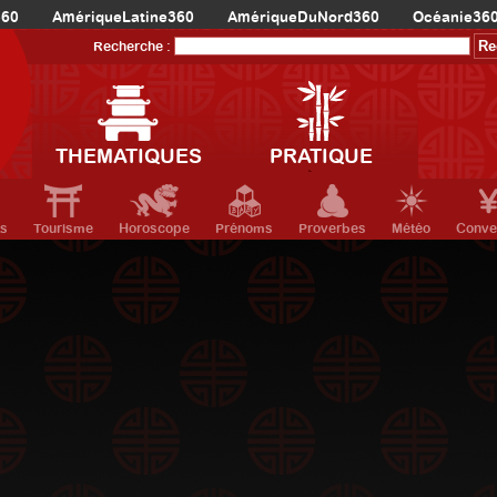
360
AmériqueLatine360
AmériqueDuNord360
Océanie36
Recherche :
THEMATIQUES
PRATIQUE
ts
Tourisme
Horoscope
Prénoms
Proverbes
Météo
Conve