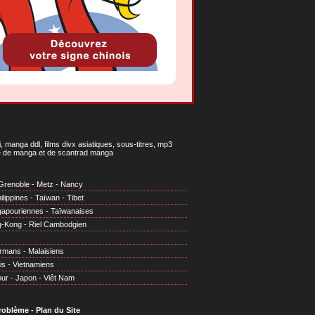
 manga ddl, films divx asiatiques, sous-titres, mp3
gne de manga et de scantrad manga
Grenoble
-
Metz
-
Nancy
ilippines
-
Taïwan
-
Tibet
gapouriennes
-
Taïwanaises
g-Kong
-
Riel Cambodgien
irmans
-
Malaisiens
is
-
Vietnamiens
our
-
Japon
-
Viêt Nam
problème
-
Plan du Site