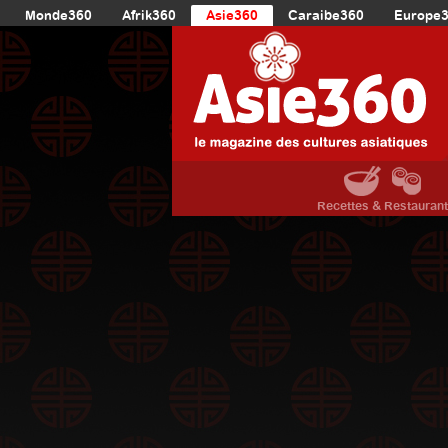
Monde360
Afrik360
Asie360
Caraibe360
Europe
Recettes & Restauran