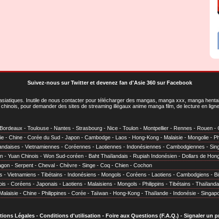
Suivez-nous sur Twitter
et
devenez fan d'Asie 360 sur Facebook
asiatiques
. Inutile de nous contacter pour télécharger des mangas, manga xxx, manga hentai,
chinois, pour demander des sites de streaming illégaux anime manga film, de lecture en li
Bordeaux
-
Toulouse
-
Nantes
-
Strasbourg
-
Nice
-
Toulon
-
Montpellier
-
Rennes
-
Rouen
-
ie
-
Chine
-
Corée du Sud
-
Japon
-
Cambodge
-
Laos
-
Hong-Kong
-
Malaisie
-
Mongolie
-
Ph
andaises
-
Vietnamiennes
-
Coréennes
-
Laotiennes
-
Indonésiennes
-
Cambodgiennes
-
Sin
en
-
Yuan Chinois
-
Won Sud-coréen
-
Baht Thaïlandais
-
Rupiah Indonésien
-
Dollars de Hon
agon
-
Serpent
-
Cheval
-
Chèvre
-
Singe
-
Coq
-
Chien
-
Cochon
s
-
Vietnamiens
-
Tibétains
-
Indonésiens
-
Mongols
-
Coréens
-
Laotiens
-
Cambodgiens
-
B
ois
-
Coréens
-
Japonais
-
Laotiens
-
Malaisiens
-
Mongols
-
Philippins
-
Tibétains
-
Thaïlanda
Malaisie
-
Chine
-
Philippines
-
Corée
-
Taïwan
-
Hong-Kong
-
Thaïlande
-
Indonésie
-
Singap
tions Légales
-
Conditions d'utilisation
-
Foire aux Questions (F.A.Q.)
-
Signaler un 