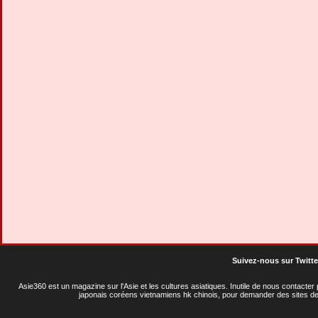
Suivez-nous sur Twitte
Asie360 est un magazine sur l'Asie et les cultures asiatiques
. Inutile de nous contacte
japonais coréens vietnamiens hk chinois, pour demander des sites de