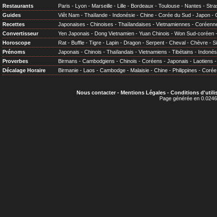
Restaurants
Paris
-
Lyon
-
Marseille
-
Lille
-
Bordeaux
-
Toulouse
-
Nantes
-
Stra
Guides
Viêt Nam
-
Thaïlande
-
Indonésie
-
Chine
-
Corée du Sud
-
Japon
-
Recettes
Japonaises
-
Chinoises
-
Thaïlandaises
-
Vietnamiennes
-
Coréenn
Convertisseur
Yen Japonais
-
Dong Vietnamien
-
Yuan Chinois
-
Won Sud-coréen
Horoscope
Rat
-
Buffle
-
Tigre
-
Lapin
-
Dragon
-
Serpent
-
Cheval
-
Chèvre
-
S
Prénoms
Japonais
-
Chinois
-
Thaïlandais
-
Vietnamiens
-
Tibétains
-
Indonés
Proverbes
Birmans
-
Cambodgiens
-
Chinois
-
Coréens
-
Japonais
-
Laotiens
Décalage Horaire
Birmanie
-
Laos
-
Cambodge
-
Malaisie
-
Chine
-
Philippines
-
Corée
Nous contacter
-
Mentions Légales
-
Conditions d'utili
Page générée en 0.0246