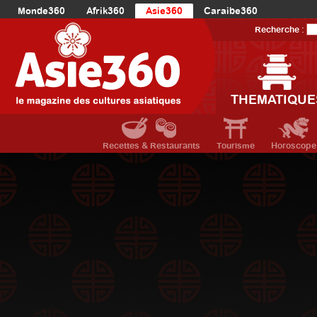
Monde360
Afrik360
Asie360
Caraibe360
Europe360
AmériqueLatine360
AmériqueDuNord360
Recherche :
Océanie360
Orient360
THEMATIQUE
Recettes & Restaurants
Tourisme
Horoscope