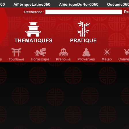
360
AmériqueLatine360
AmériqueDuNord360
Océanie36
Recherche :
THEMATIQUES
PRATIQUE
ts
Tourisme
Horoscope
Prénoms
Proverbes
Météo
Conve