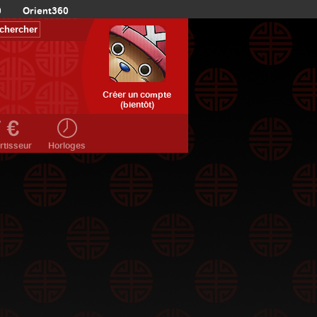
0
Orient360
Créer un compte
(bientôt)
rtisseur
Horloges