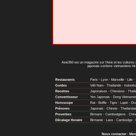
Asie360 est un magazine sur l'Asie et les cultures 
japonais coréens vietnamiens hk 
Restaurants
Paris
-
Lyon
-
Marseille
-
Lille
-
Guides
Viêt Nam
-
Thaïlande
-
Indonés
Recettes
Japonaises
-
Chinoises
-
Thaïl
Convertisseur
Yen Japonais
-
Dong Vietnami
Horoscope
Rat
-
Buffle
-
Tigre
-
Lapin
-
Dr
Prénoms
Japonais
-
Chinois
-
Thaïlandai
Proverbes
Birmans
-
Cambodgiens
-
Chin
Décalage Horaire
Birmanie
-
Laos
-
Cambodge
-
Nous contacter
-
Men