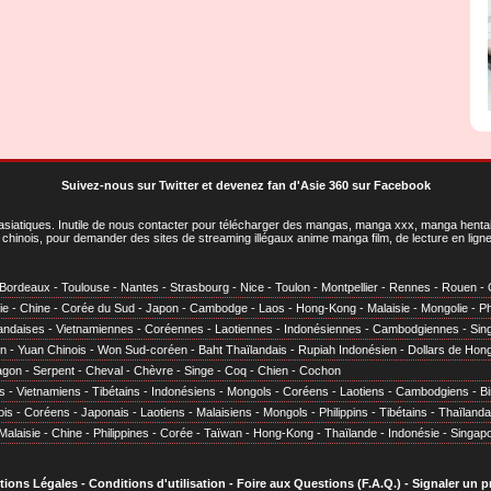
Suivez-nous sur Twitter
et
devenez fan d'Asie 360 sur Facebook
asiatiques
. Inutile de nous contacter pour télécharger des mangas, manga xxx, manga hentai,
chinois, pour demander des sites de streaming illégaux anime manga film, de lecture en li
Bordeaux
-
Toulouse
-
Nantes
-
Strasbourg
-
Nice
-
Toulon
-
Montpellier
-
Rennes
-
Rouen
-
ie
-
Chine
-
Corée du Sud
-
Japon
-
Cambodge
-
Laos
-
Hong-Kong
-
Malaisie
-
Mongolie
-
Ph
andaises
-
Vietnamiennes
-
Coréennes
-
Laotiennes
-
Indonésiennes
-
Cambodgiennes
-
Sin
en
-
Yuan Chinois
-
Won Sud-coréen
-
Baht Thaïlandais
-
Rupiah Indonésien
-
Dollars de Hon
agon
-
Serpent
-
Cheval
-
Chèvre
-
Singe
-
Coq
-
Chien
-
Cochon
s
-
Vietnamiens
-
Tibétains
-
Indonésiens
-
Mongols
-
Coréens
-
Laotiens
-
Cambodgiens
-
B
ois
-
Coréens
-
Japonais
-
Laotiens
-
Malaisiens
-
Mongols
-
Philippins
-
Tibétains
-
Thaïlanda
Malaisie
-
Chine
-
Philippines
-
Corée
-
Taïwan
-
Hong-Kong
-
Thaïlande
-
Indonésie
-
Singap
tions Légales
-
Conditions d'utilisation
-
Foire aux Questions (F.A.Q.)
-
Signaler un 