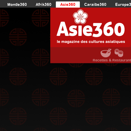
Monde360
Afrik360
Asie360
Caraibe360
Europe
Recettes & Restauran