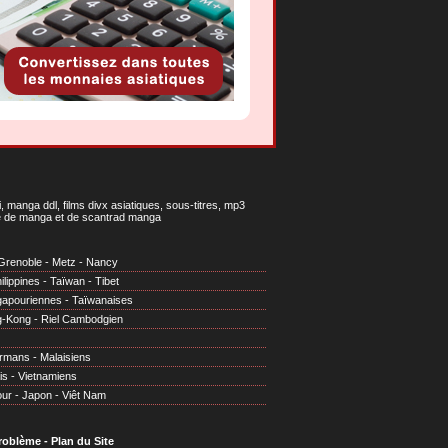
 manga ddl, films divx asiatiques, sous-titres, mp3
gne de manga et de scantrad manga
Grenoble
-
Metz
-
Nancy
ilippines
-
Taïwan
-
Tibet
gapouriennes
-
Taïwanaises
g-Kong
-
Riel Cambodgien
irmans
-
Malaisiens
is
-
Vietnamiens
our
-
Japon
-
Viêt Nam
problème
-
Plan du Site