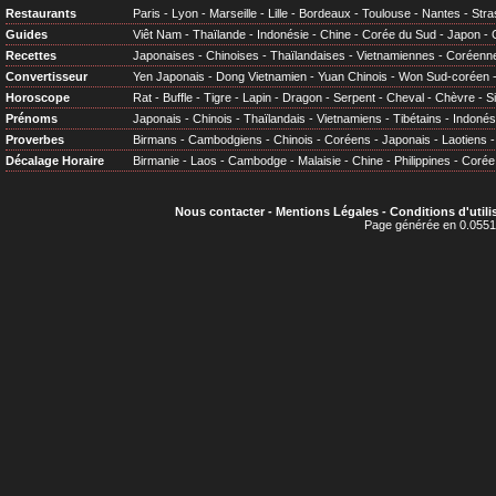
Restaurants
Paris
-
Lyon
-
Marseille
-
Lille
-
Bordeaux
-
Toulouse
-
Nantes
-
Stra
Guides
Viêt Nam
-
Thaïlande
-
Indonésie
-
Chine
-
Corée du Sud
-
Japon
-
Recettes
Japonaises
-
Chinoises
-
Thaïlandaises
-
Vietnamiennes
-
Coréenn
Convertisseur
Yen Japonais
-
Dong Vietnamien
-
Yuan Chinois
-
Won Sud-coréen
Horoscope
Rat
-
Buffle
-
Tigre
-
Lapin
-
Dragon
-
Serpent
-
Cheval
-
Chèvre
-
S
Prénoms
Japonais
-
Chinois
-
Thaïlandais
-
Vietnamiens
-
Tibétains
-
Indonés
Proverbes
Birmans
-
Cambodgiens
-
Chinois
-
Coréens
-
Japonais
-
Laotiens
Décalage Horaire
Birmanie
-
Laos
-
Cambodge
-
Malaisie
-
Chine
-
Philippines
-
Corée
Nous contacter
-
Mentions Légales
-
Conditions d'utili
Page générée en 0.0551