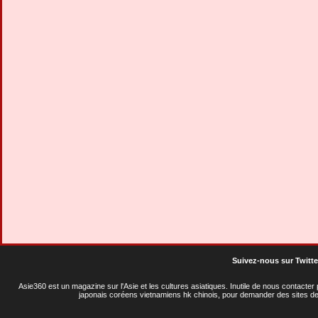
Suivez-nous sur Twitte
Asie360 est un magazine sur l'Asie et les cultures asiatiques
. Inutile de nous contacte
japonais coréens vietnamiens hk chinois, pour demander des sites de