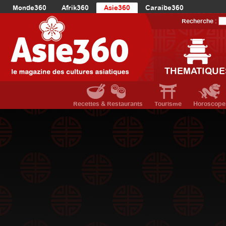
Monde360
Afrik360
Asie360
Caraibe360
Europe360
AmériqueLatine360
AmériqueDuNord360
Recherche :
Océanie360
Orient360
THEMATIQUE
Recettes & Restaurants
Tourisme
Horoscope